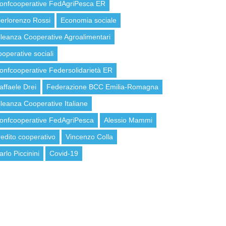
onfcooperative FedAgriPesca ER
ierlorenzo Rossi
Economia sociale
lleanza Cooperative Agroalimentari
ooperative sociali
onfcooperative Federsolidarietà ER
affaele Drei
Federazione BCC Emilia-Romagna
lleanza Cooperative Italiane
onfcooperative FedAgriPesca
Alessio Mammi
redito cooperativo
Vincenzo Colla
arlo Piccinini
Covid-19