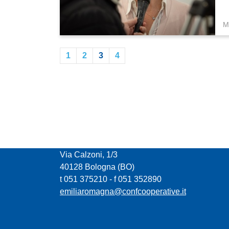
M
1
2
3
4
CONFCOOPERATIVE EMILIA ROMAGNA
Via Calzoni, 1/3
40128 Bologna (BO)
t 051 375210 - f 051 352890
emiliaromagna@confcooperative.it