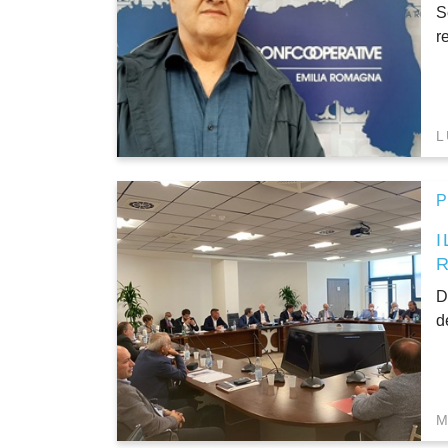
S
r
L
P
I
D
d
M