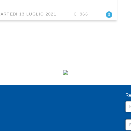
ARTEDÌ 13 LUGLIO 2021
966
I
Re
Em
N