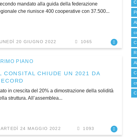
C
econdo mandato alla guida della federazione
egionale che riunisce 400 cooperative con 37.500...
P
A
c
UNEDÌ 20 GIUGNO 2022
1065
C
R
RIMO PIANO
A
L CONSITAL CHIUDE UN 2021 DA
C
RECORD
c
ato in crescita del 20% a dimostrazione della solidità
C
ella struttura. All’assemblea...
ARTEDÌ 24 MAGGIO 2022
1093