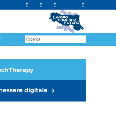
I
Search