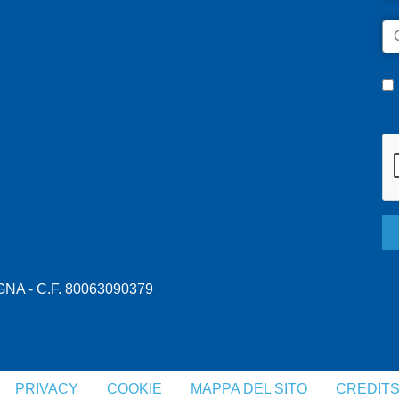
C
A - C.F. 80063090379
PRIVACY
COOKIE
MAPPA DEL SITO
CREDIT