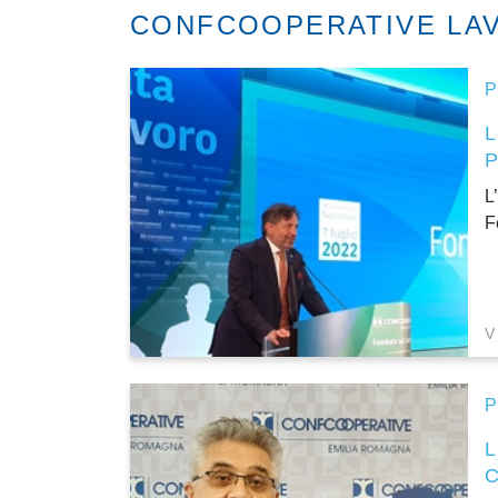
CONFCOOPERATIVE LAV
P
L
F
V
P