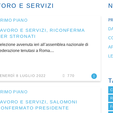
ORO E SERVIZI
P
RIMO PIANO
DA
LAVORO E SERVIZI, RICONFERMA
PER STRONATI
C
’elezione avvenuta ieri all’assemblea nazionale di
A
ederazione tenutasi a Roma....
L
ENERDÌ 8 LUGLIO 2022
770
T
C
RIMO PIANO
R
LAVORO E SERVIZI, SALOMONI
F
CONFERMATO PRESIDENTE