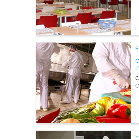
L
P
C
C
L
P