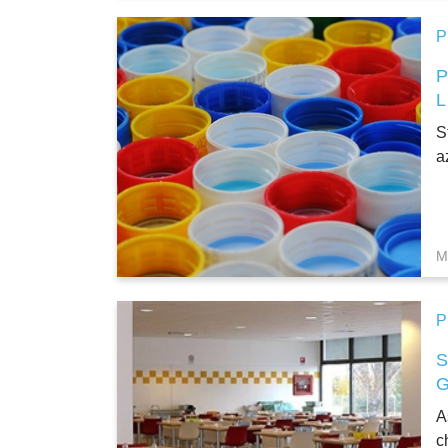
P
S
a
M
P
A
c