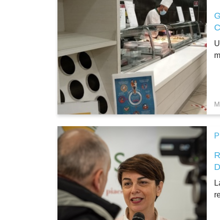
U
m
M
P
L
r