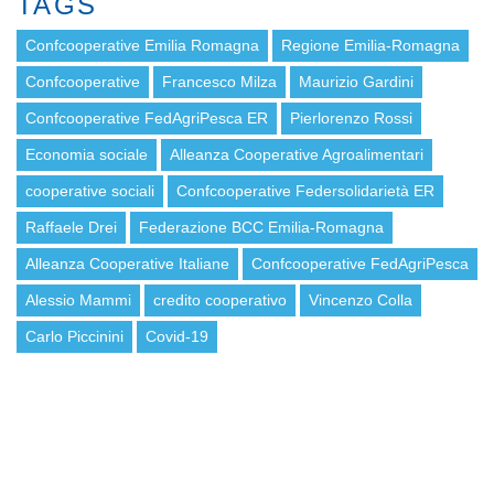
TAGS
Confcooperative Emilia Romagna
Regione Emilia-Romagna
Confcooperative
Francesco Milza
Maurizio Gardini
Confcooperative FedAgriPesca ER
Pierlorenzo Rossi
Economia sociale
Alleanza Cooperative Agroalimentari
cooperative sociali
Confcooperative Federsolidarietà ER
Raffaele Drei
Federazione BCC Emilia-Romagna
Alleanza Cooperative Italiane
Confcooperative FedAgriPesca
Alessio Mammi
credito cooperativo
Vincenzo Colla
Carlo Piccinini
Covid-19