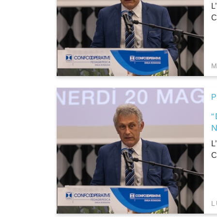
L
C
M
P
L
C
L