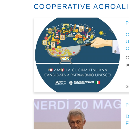
COOPERATIVE AGROAL
P
C
p
G
P