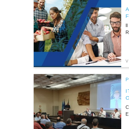
I
R
V
P
C
E