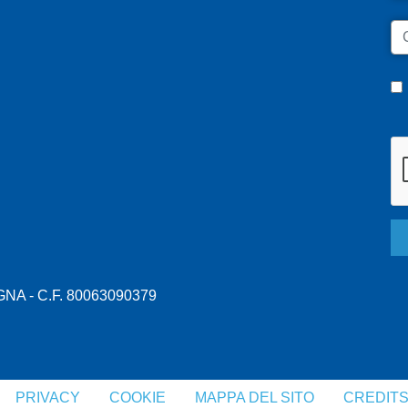
C
A - C.F. 80063090379
PRIVACY
COOKIE
MAPPA DEL SITO
CREDIT