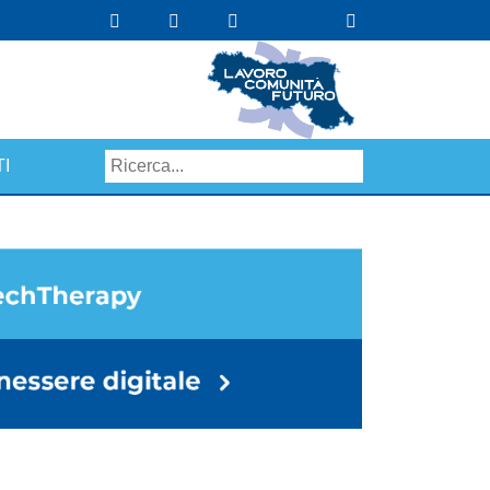
I
Search