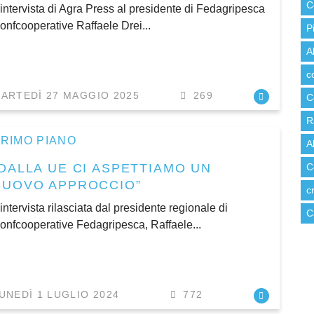
C
’intervista di Agra Press al presidente di Fedagripesca
onfcooperative Raffaele Drei...
P
A
c
ARTEDÌ 27 MAGGIO 2025
269
C
R
RIMO PIANO
A
“DALLA UE CI ASPETTIAMO UN
C
NUOVO APPROCCIO”
c
’intervista rilasciata dal presidente regionale di
C
onfcooperative Fedagripesca, Raffaele...
UNEDÌ 1 LUGLIO 2024
772