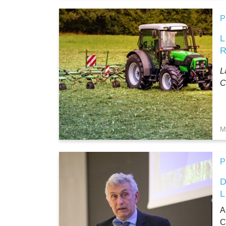
P
L
L
C
M
P
A
C