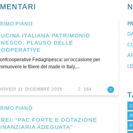
IMENTARI
P
RIMO PIANO
DA
CUCINA ITALIANA PATRIMONIO
UNESCO, PLAUSO DELLE
C
COOPERATIVE
A
onfcooperative Fedagripesca: un’occasione per
L
romuovere le filiere del made in Italy....
IOVEDÌ 11 DICEMBRE 2025
164
T
C
RIMO PIANO
R
DREI: “PAC FORTE E DOTAZIONE
F
FINANZIARIA ADEGUATA”