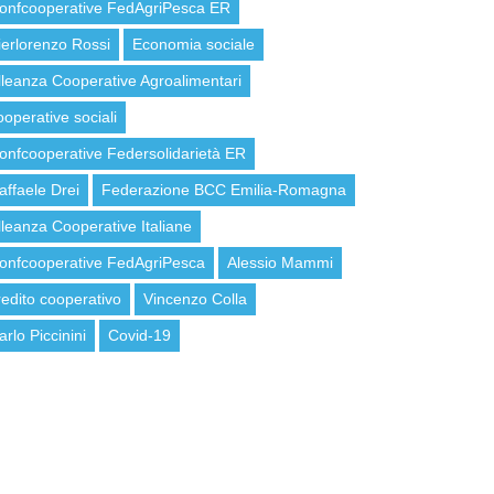
onfcooperative FedAgriPesca ER
ierlorenzo Rossi
Economia sociale
lleanza Cooperative Agroalimentari
ooperative sociali
onfcooperative Federsolidarietà ER
affaele Drei
Federazione BCC Emilia-Romagna
lleanza Cooperative Italiane
onfcooperative FedAgriPesca
Alessio Mammi
redito cooperativo
Vincenzo Colla
arlo Piccinini
Covid-19