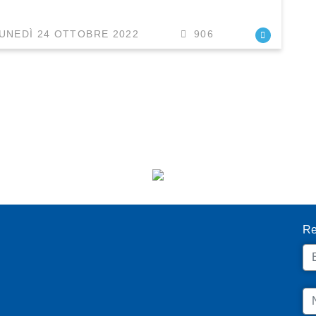
UNEDÌ 24 OTTOBRE 2022
906
I
Re
Em
N