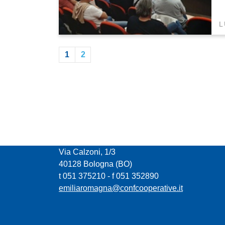
L
1
2
CONFCOOPERATIVE EMILIA ROMAGNA
Via Calzoni, 1/3
40128 Bologna (BO)
t 051 375210 - f 051 352890
emiliaromagna@confcooperative.it