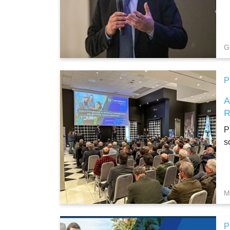
G
P
P
s
M
P