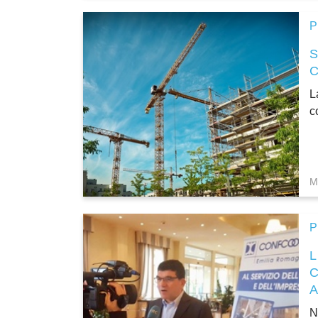
P
L
c
M
P
N