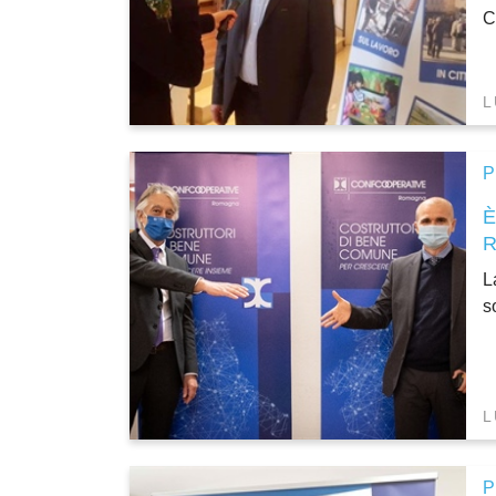
C
L
P
L
s
L
P