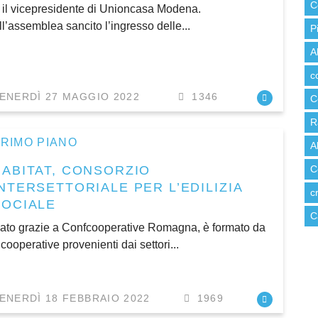
C
 il vicepresidente di Unioncasa Modena.
ll’assemblea sancito l’ingresso delle...
P
A
c
ENERDÌ 27 MAGGIO 2022
1346
C
R
RIMO PIANO
A
HABITAT, CONSORZIO
C
NTERSETTORIALE PER L’EDILIZIA
c
SOCIALE
C
ato grazie a Confcooperative Romagna, è formato da
 cooperative provenienti dai settori...
ENERDÌ 18 FEBBRAIO 2022
1969