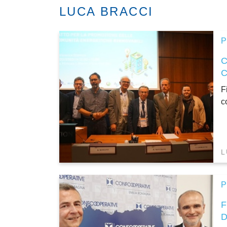
LUCA BRACCI
P
F
c
L
P
D