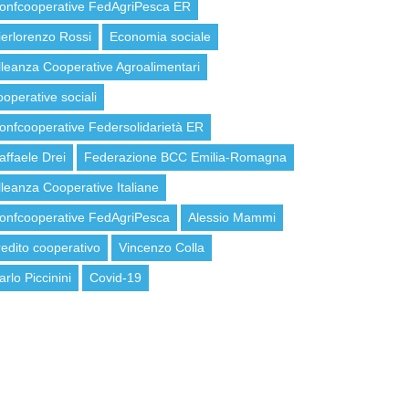
onfcooperative FedAgriPesca ER
ierlorenzo Rossi
Economia sociale
lleanza Cooperative Agroalimentari
ooperative sociali
onfcooperative Federsolidarietà ER
affaele Drei
Federazione BCC Emilia-Romagna
lleanza Cooperative Italiane
onfcooperative FedAgriPesca
Alessio Mammi
redito cooperativo
Vincenzo Colla
arlo Piccinini
Covid-19