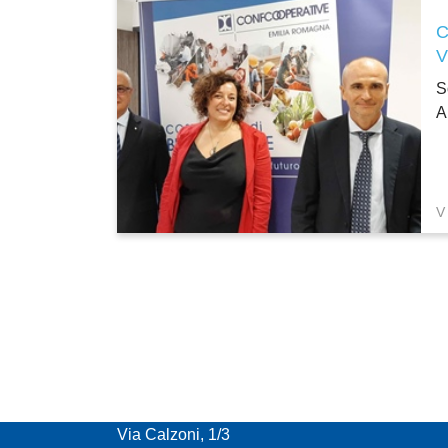
S
A
V
CONFCOOPERATIVE EMILIA ROMAGNA
Via Calzoni, 1/3