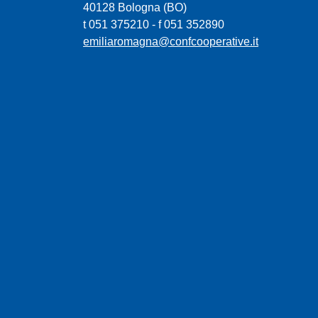
40128 Bologna (BO)
t 051 375210 - f 051 352890
emiliaromagna@confcooperative.it