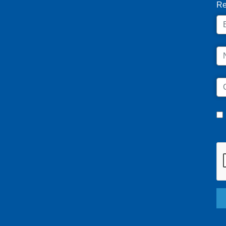
Re
Em
N
C