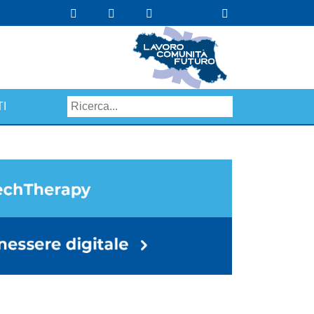
I
Search