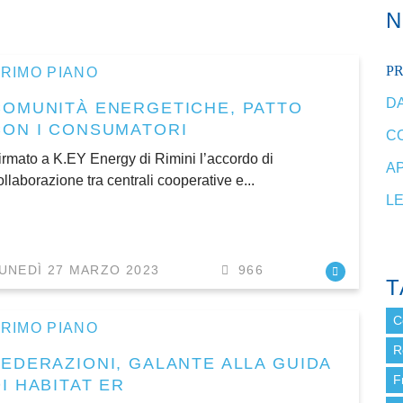
P
RIMO PIANO
DA
COMUNITÀ ENERGETICHE, PATTO
CON I CONSUMATORI
C
irmato a K.EY Energy di Rimini l’accordo di
A
ollaborazione tra centrali cooperative e...
L
UNEDÌ 27 MARZO 2023
966
T
C
RIMO PIANO
R
FEDERAZIONI, GALANTE ALLA GUIDA
F
I HABITAT ER