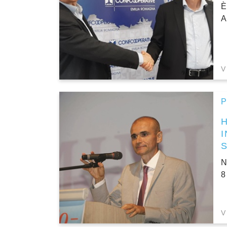
È
A
V
P
I
N
8
V