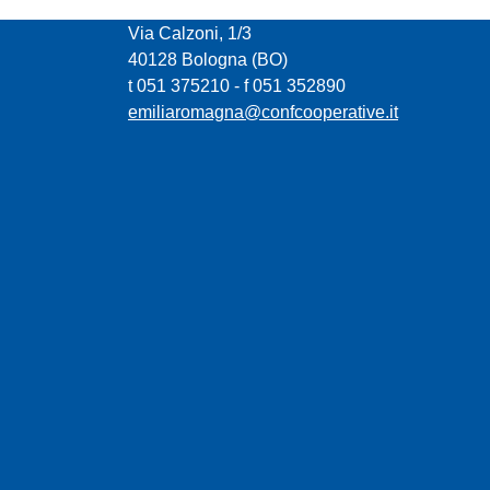
CONFCOOPERATIVE EMILIA ROMAGNA
Via Calzoni, 1/3
40128 Bologna (BO)
t 051 375210 - f 051 352890
emiliaromagna@confcooperative.it