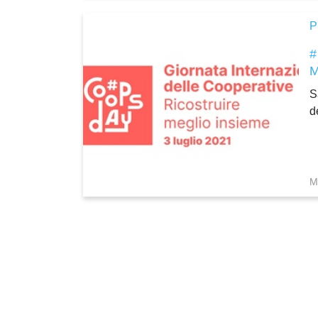
P
S
d
M