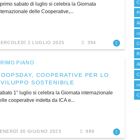
C
l primo sabato di luglio si celebra la Giornata
nternazionale delle Cooperative,...
P
A
c
ERCOLEDÌ 2 LUGLIO 2025
394
C
R
RIMO PIANO
A
COOPSDAY, COOPERATIVE PER LO
C
SVILUPPO SOSTENIBILE
c
abato 1° luglio si celebra la Giornata internazionale
C
elle cooperative indetta da ICA e...
ENERDÌ 30 GIUGNO 2023
989