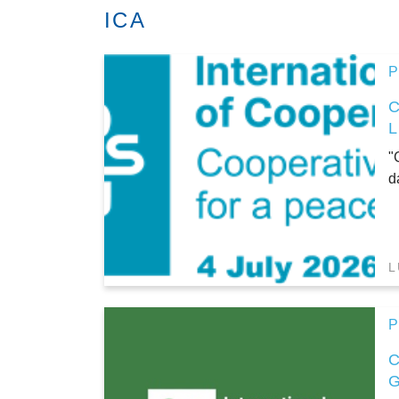
ICA
P
"
d
L
P