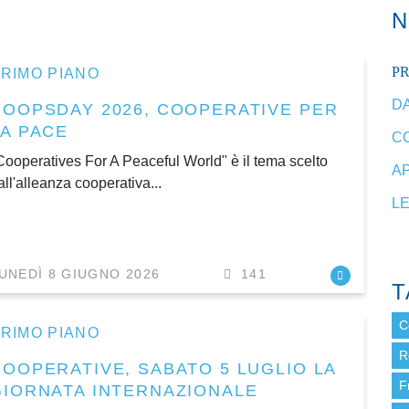
P
RIMO PIANO
DA
COOPSDAY 2026, COOPERATIVE PER
LA PACE
C
Cooperatives For A Peaceful World" è il tema scelto
A
all'alleanza cooperativa...
L
UNEDÌ 8 GIUGNO 2026
141
T
C
RIMO PIANO
R
COOPERATIVE, SABATO 5 LUGLIO LA
F
GIORNATA INTERNAZIONALE