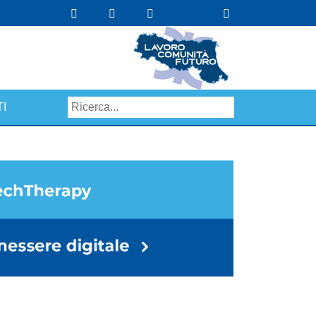
I
Search