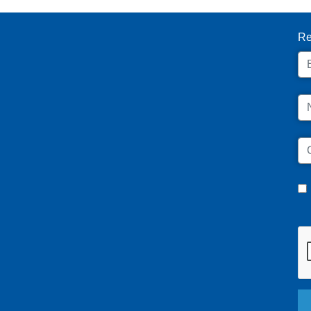
I
Re
Em
N
C