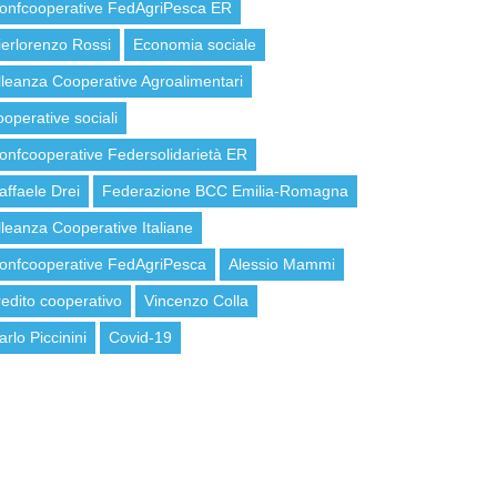
onfcooperative FedAgriPesca ER
ierlorenzo Rossi
Economia sociale
lleanza Cooperative Agroalimentari
ooperative sociali
onfcooperative Federsolidarietà ER
affaele Drei
Federazione BCC Emilia-Romagna
lleanza Cooperative Italiane
onfcooperative FedAgriPesca
Alessio Mammi
redito cooperativo
Vincenzo Colla
arlo Piccinini
Covid-19