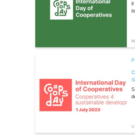
I
I
M
P
S
d
V