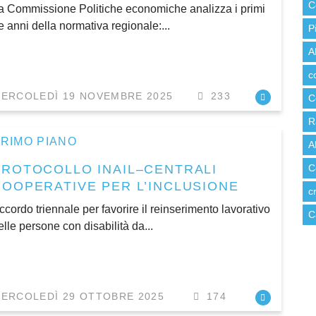
C
a Commissione Politiche economiche analizza i primi
re anni della normativa regionale:...
P
A
c
ERCOLEDÌ 19 NOVEMBRE 2025
233
C
R
RIMO PIANO
A
PROTOCOLLO INAIL–CENTRALI
C
COOPERATIVE PER L’INCLUSIONE
c
ccordo triennale per favorire il reinserimento lavorativo
C
elle persone con disabilità da...
ERCOLEDÌ 29 OTTOBRE 2025
174