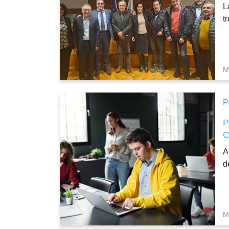
L
t
M
P
A
d
M