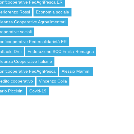
onfcooperative FedAgriPesca ER
ierlorenzo Rossi
Economia sociale
lleanza Cooperative Agroalimentari
ooperative sociali
onfcooperative Federsolidarietà ER
affaele Drei
Federazione BCC Emilia-Romagna
lleanza Cooperative Italiane
onfcooperative FedAgriPesca
Alessio Mammi
redito cooperativo
Vincenzo Colla
arlo Piccinini
Covid-19