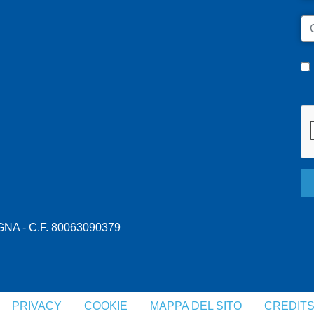
C
A - C.F. 80063090379
PRIVACY
COOKIE
MAPPA DEL SITO
CREDIT