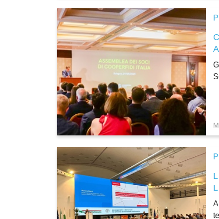
P
G
S
M
P
A
t