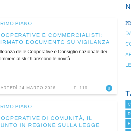
P
RIMO PIANO
DA
COOPERATIVE E COMMERCIALISTI:
FIRMATO DOCUMENTO SU VIGILANZA
C
lleanza delle Cooperative e Consiglio nazionale dei
A
ommercialisti chiariscono le novità...
L
ARTEDÌ 24 MARZO 2026
116
T
C
RIMO PIANO
R
COOPERATIVE DI COMUNITÀ, IL
F
PUNTO IN REGIONE SULLA LEGGE