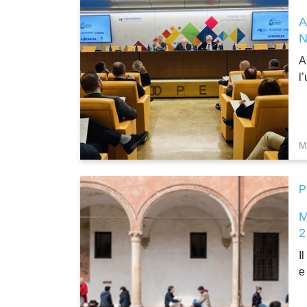
A
l
M
P
M
2
I
e