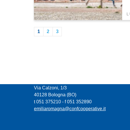
L
1
2
3
CONFCOOPERATIVE EMILIA ROMAGNA
Via Calzoni, 1/3
40128 Bologna (BO)
t 051 375210 - f 051 352890
emiliaromagna@confcooperative.it