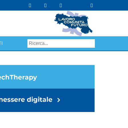
I
Search