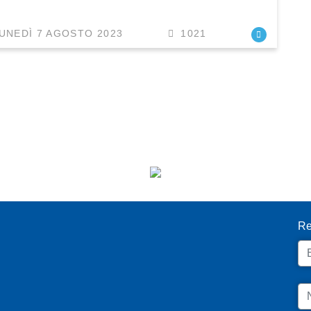
UNEDÌ 7 AGOSTO 2023
1021
I
Re
Em
N