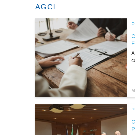
AGCI
P
A
c
M
P