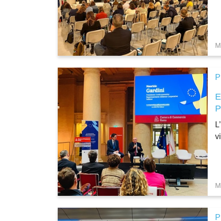
M
P
L
v
M
P