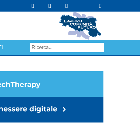
I
Search