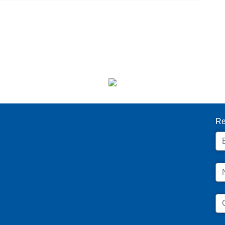
I
Re
Em
N
C