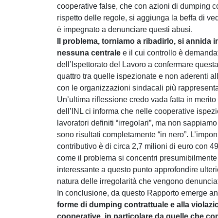
cooperative false, che con azioni di dumping co
rispetto delle regole, si aggiunga la beffa di 
è impegnato a denunciare questi abusi.
Il problema, torniamo a ribadirlo, si annida
nessuna centrale
e il cui controllo è demanda
dell’Ispettorato del Lavoro a confermare quest
quattro tra quelle ispezionate e non aderenti al
con le organizzazioni sindacali più rappresenta
Un’ultima riflessione credo vada fatta in merito
dell’INL ci informa che nelle cooperative ispez
lavoratori definiti “irregolari”, ma non sappiamo
sono risultati completamente “in nero”. L’imponi
contributivo è di circa 2,7 milioni di euro con 4
come il problema si concentri presumibilmente 
interessante a questo punto approfondire ulterior
natura delle irregolarità che vengono denuncia
In conclusione, da questo Rapporto emerge anc
forme di dumping contrattuale e alla violazio
cooperative, in particolare da quelle che co