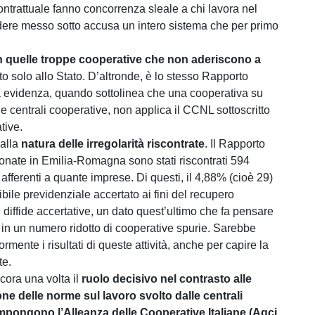
ntrattuale fanno concorrenza sleale a chi lavora nel
vedere messo sotto accusa un intero sistema che per primo
 in quelle troppe cooperative che non aderiscono a
to solo allo Stato. D’altronde, è lo stesso Rapporto
a evidenza, quando sottolinea che una cooperativa su
le centrali cooperative, non applica il CCNL sottoscritto
tive.
 alla
natura delle irregolarità riscontrate
. Il Rapporto
ionate in Emilia-Romagna sono stati riscontrati 594
 afferenti a quante imprese. Di questi, il 4,88% (cioè 29)
bile previdenziale accertato ai fini del recupero
9 diffide accertative, un dato quest’ultimo che fa pensare
in un numero ridotto di cooperative spurie. Sarebbe
mente i risultati di queste attività, anche per capire la
te.
ora una volta il
ruolo decisivo nel contrasto alle
ne delle norme sul lavoro svolto dalle centrali
mpongono l’Alleanza delle Cooperative Italiane (Agci,