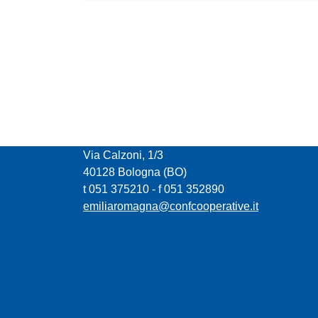
CONFCOOPERATIVE EMILIA ROMAGNA
Via Calzoni, 1/3
40128 Bologna (BO)
t 051 375210 - f 051 352890
emiliaromagna@confcooperative.it