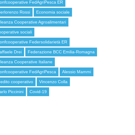
onfcooperative FedAgriPesca ER
ierlorenzo Rossi
Economia sociale
lleanza Cooperative Agroalimentari
ooperative sociali
onfcooperative Federsolidarietà ER
affaele Drei
Federazione BCC Emilia-Romagna
lleanza Cooperative Italiane
onfcooperative FedAgriPesca
Alessio Mammi
redito cooperativo
Vincenzo Colla
arlo Piccinini
Covid-19