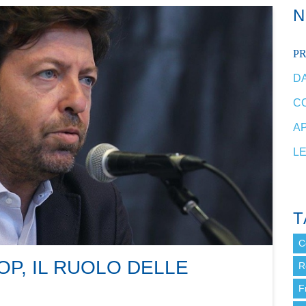
P
DA
C
A
L
T
C
P, IL RUOLO DELLE
R
F