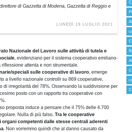
C
 direttore di Gazzetta di Modena, Gazzetta di Reggio e
P
A
LUNEDÌ 19 LUGLIO 2021
c
C
to Nazionale del Lavoro sulle attività di tutela e
R
sociale
, evidenziano per il sistema cooperativo emiliano-
A
 riflessione attenta e non strumentale.
C
narie/speciali sulle cooperative di lavoro
, emerge
o a livello nazionale controlli su 869 cooperative,
c
so di irregolarità del 78%. Osservando la suddivisione per
C
icesimo posto con un rapporto tra cooperative con
5%.
so proposta induce a pensare che il 75% delle 4.700
golare. Nulla di più falso.
Tra le cooperative
 organi competenti dalle stesse centrali aderenti
na
. Non vorremmo quindi che al danno causato da