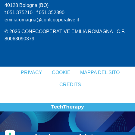
40128 Bologna (BO)
t 051 375210 - f 051 352890
emiliaromagna@confcooperative.it
© 2026 CONFCOOPERATIVE EMILIA ROMAGNA - C.F.
80063090379
PRIVACY
COOKIE
MAPPA DEL SITO
CREDITS