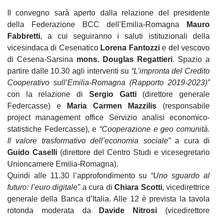
Il convegno sarà aperto dalla relazione del presidente
della Federazione BCC dell’Emilia-Romagna
Mauro
Fabbretti
, a cui seguiranno i saluti istituzionali della
vicesindaca di Cesenatico
Lorena Fantozzi
e del vescovo
di Cesena-Sarsina
mons. Douglas Regattieri
. Spazio a
partire dalle 10.30 agli interventi su
“L’impronta del Credito
Cooperativo sull’Emilia-Romagna (Rapporto 2019-2023)”
con la relazione di
Sergio Gatti
(direttore generale
Federcasse) e
Maria Carmen Mazzilis
(responsabile
project management office Servizio analisi economico-
statistiche Federcasse), e
“Cooperazione e geo comunità.
Il valore trasformativo dell’economia sociale”
a cura di
Guido Caselli
(direttore del Centro Studi e vicesegretario
Unioncamere Emilia-Romagna).
Quindi alle 11.30 l’approfondimento su
“Uno sguardo al
futuro: l’euro digitale”
a cura di
Chiara Scotti
, vicedirettrice
generale della Banca d’Italia. Alle 12 è prevista la tavola
rotonda moderata da
Davide Nitrosi
(vicedirettore