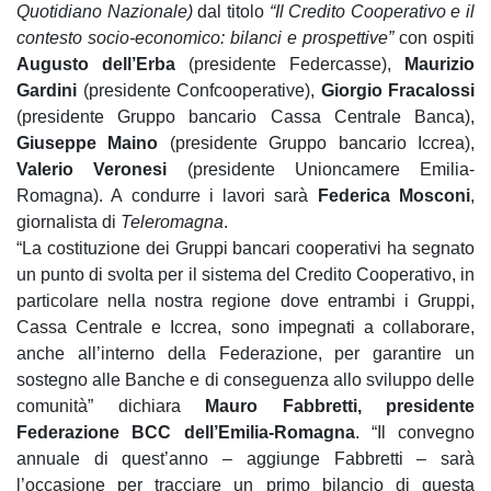
Quotidiano Nazionale)
dal titolo
“Il Credito Cooperativo e il
contesto socio-economico: bilanci e prospettive”
con ospiti
Augusto dell’Erba
(presidente Federcasse),
Maurizio
Gardini
(presidente Confcooperative),
Giorgio Fracalossi
(presidente Gruppo bancario Cassa Centrale Banca),
Giuseppe Maino
(presidente Gruppo bancario Iccrea),
Valerio Veronesi
(presidente Unioncamere Emilia-
Romagna). A condurre i lavori sarà
Federica Mosconi
,
giornalista di
Teleromagna
.
“La costituzione dei Gruppi bancari cooperativi ha segnato
un punto di svolta per il sistema del Credito Cooperativo, in
particolare nella nostra regione dove entrambi i Gruppi,
Cassa Centrale e Iccrea, sono impegnati a collaborare,
anche all’interno della Federazione, per garantire un
sostegno alle Banche e di conseguenza allo sviluppo delle
comunità” dichiara
Mauro Fabbretti, presidente
Federazione BCC dell’Emilia-Romagna
. “Il convegno
annuale di quest’anno – aggiunge Fabbretti – sarà
l’occasione per tracciare un primo bilancio di questa