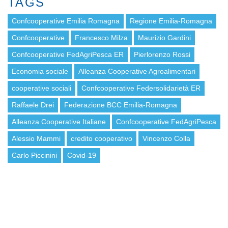
TAGS
Confcooperative Emilia Romagna
Regione Emilia-Romagna
Confcooperative
Francesco Milza
Maurizio Gardini
Confcooperative FedAgriPesca ER
Pierlorenzo Rossi
Economia sociale
Alleanza Cooperative Agroalimentari
cooperative sociali
Confcooperative Federsolidarietà ER
Raffaele Drei
Federazione BCC Emilia-Romagna
Alleanza Cooperative Italiane
Confcooperative FedAgriPesca
Alessio Mammi
credito cooperativo
Vincenzo Colla
Carlo Piccinini
Covid-19