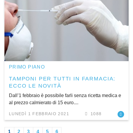
PRIMO PIANO
TAMPONI PER TUTTI IN FARMACIA:
ECCO LE NOVITÀ
Dall’1 febbraio è possibile farli senza ricetta medica e
al prezzo calmierato di 15 euro....
LUNEDÌ 1 FEBBRAIO 2021
1088
1
2
3
4
5
6