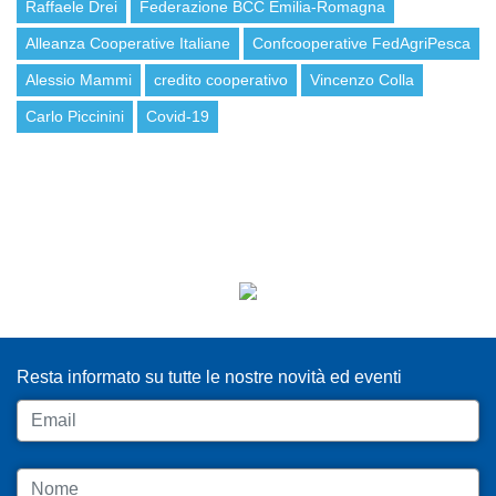
Raffaele Drei
Federazione BCC Emilia-Romagna
Alleanza Cooperative Italiane
Confcooperative FedAgriPesca
Alessio Mammi
credito cooperativo
Vincenzo Colla
Carlo Piccinini
Covid-19
ISCRIVITI ALLA NEWSLETTER
Resta informato su tutte le nostre novità ed eventi
Email
Nome