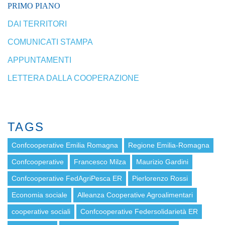
PRIMO PIANO
DAI TERRITORI
COMUNICATI STAMPA
APPUNTAMENTI
LETTERA DALLA COOPERAZIONE
TAGS
Confcooperative Emilia Romagna
Regione Emilia-Romagna
Confcooperative
Francesco Milza
Maurizio Gardini
Confcooperative FedAgriPesca ER
Pierlorenzo Rossi
Economia sociale
Alleanza Cooperative Agroalimentari
cooperative sociali
Confcooperative Federsolidarietà ER