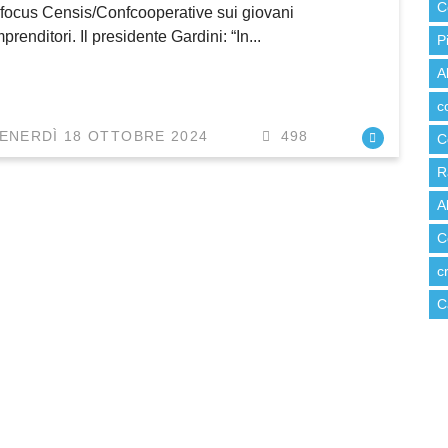
C
l focus Censis/Confcooperative sui giovani
mprenditori. Il presidente Gardini: “In...
P
A
c
ENERDÌ 18 OTTOBRE 2024
498
C
R
A
C
c
C