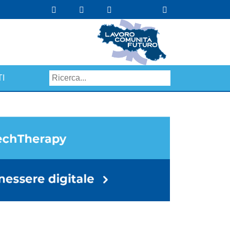
I
Search