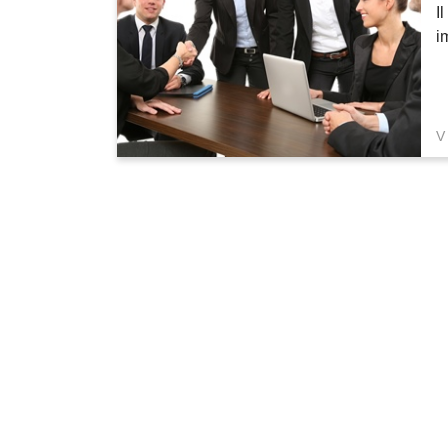
I
i
V