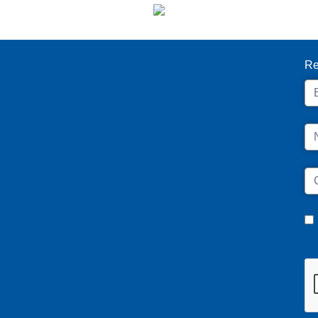
I
Re
Em
N
C