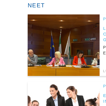
NEET
P
C
P
E
L
P