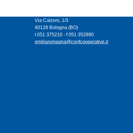
CONFCOOPERATIVE EMILIA ROMAGNA
Via Calzoni, 1/3
40128 Bologna (BO)
t 051 375210 - f 051 352890
emiliaromagna@confcooperative.it