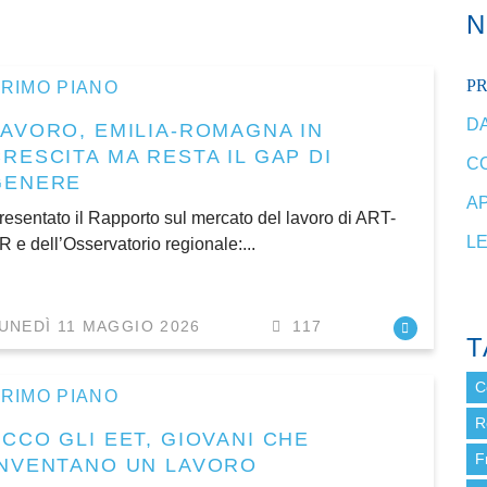
P
RIMO PIANO
DA
LAVORO, EMILIA-ROMAGNA IN
RESCITA MA RESTA IL GAP DI
C
GENERE
A
resentato il Rapporto sul mercato del lavoro di ART-
L
R e dell’Osservatorio regionale:...
UNEDÌ 11 MAGGIO 2026
117
T
C
RIMO PIANO
R
ECCO GLI EET, GIOVANI CHE
F
INVENTANO UN LAVORO