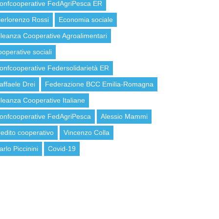
onfcooperative FedAgriPesca ER
ierlorenzo Rossi
Economia sociale
lleanza Cooperative Agroalimentari
ooperative sociali
onfcooperative Federsolidarietà ER
affaele Drei
Federazione BCC Emilia-Romagna
lleanza Cooperative Italiane
onfcooperative FedAgriPesca
Alessio Mammi
redito cooperativo
Vincenzo Colla
arlo Piccinini
Covid-19