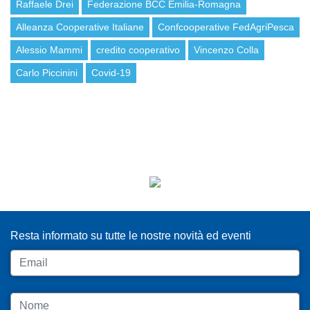
Raffaele Drei
Federazione BCC Emilia-Romagna
Alleanza Cooperative Italiane
Confcooperative FedAgriPesca
Alessio Mammi
credito cooperativo
Vincenzo Colla
Carlo Piccinini
Covid-19
ISCRIVITI ALLA NEWSLETTER
Resta informato su tutte le nostre novità ed eventi
Email
Nome