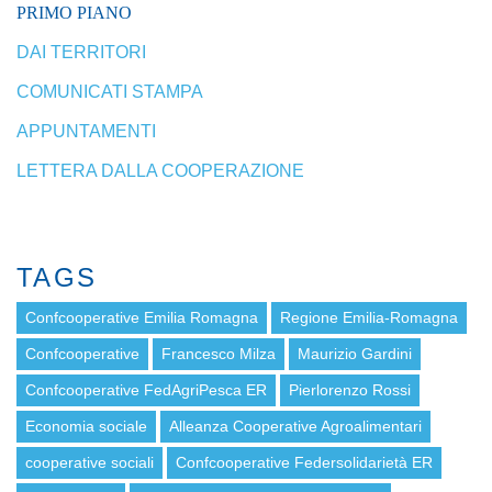
PRIMO PIANO
DAI TERRITORI
COMUNICATI STAMPA
APPUNTAMENTI
LETTERA DALLA COOPERAZIONE
TAGS
Confcooperative Emilia Romagna
Regione Emilia-Romagna
Confcooperative
Francesco Milza
Maurizio Gardini
Confcooperative FedAgriPesca ER
Pierlorenzo Rossi
Economia sociale
Alleanza Cooperative Agroalimentari
cooperative sociali
Confcooperative Federsolidarietà ER