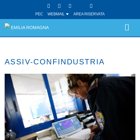
PEC
WEBMAIL
AREA RISERVATA
EMILIA ROMAGNA
ASSIV-CONFINDUSTRIA