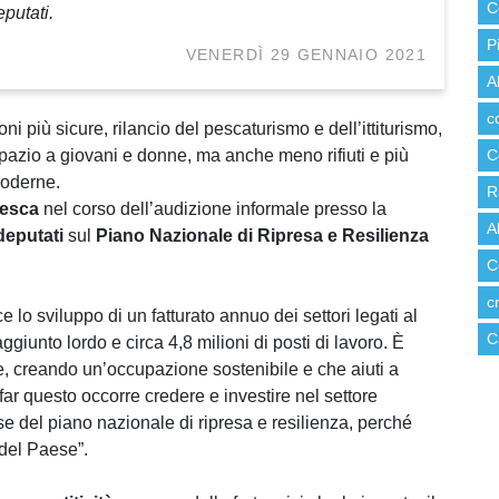
C
putati.
P
VENERDÌ 29 GENNAIO 2021
A
c
 più sicure, rilancio del pescaturismo e dell’ittiturismo,
ù spazio a giovani e donne, ma anche meno rifiuti e più
C
moderne.
R
Pesca
nel corso dell’audizione informale presso la
A
deputati
sul
Piano Nazionale di Ripresa e Resilienza
C
c
e lo sviluppo di un fatturato annuo dei settori legati al
C
ggiunto lordo e circa 4,8 milioni di posti di lavoro. È
e, creando un’occupazione sostenibile e che aiuti a
ar questo occorre credere e investire nel settore
sse del piano nazionale di ripresa e resilienza, perché
 del Paese”.