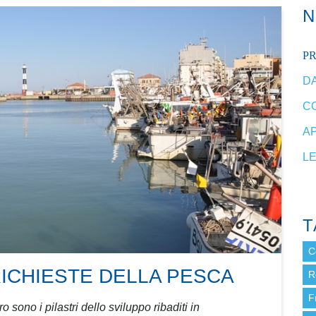
P
DA
C
A
L
T
C
RICHIESTE DELLA PESCA
R
F
 sono i pilastri dello sviluppo ribaditi in