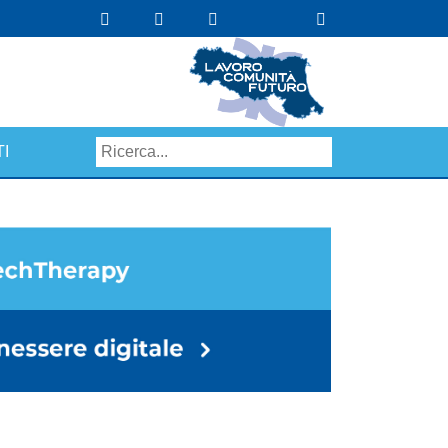
I
Search