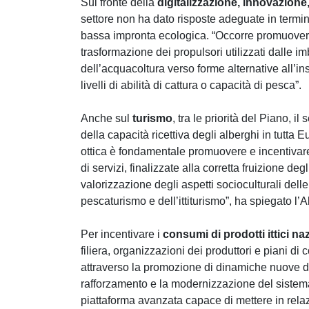
Sul fronte della
digitalizzazione, innovazione,
settore non ha dato risposte adeguate in termin
bassa impronta ecologica. “Occorre promuovere
trasformazione dei propulsori utilizzati dalle i
dell’acquacoltura verso forme alternative all’in
livelli di abilità di cattura o capacità di pesca”.
Anche sul
turismo
, tra le priorità del Piano, i
della capacità ricettiva degli alberghi in tutta 
ottica è fondamentale promuovere e incentivare le 
di servizi, finalizzate alla corretta fruizione de
valorizzazione degli aspetti socioculturali delle
pescaturismo e dell’ittiturismo”, ha spiegato l’A
Per incentivare i
consumi di prodotti ittici na
filiera, organizzazioni dei produttori e piani 
attraverso la promozione di dinamiche nuove di
rafforzamento e la modernizzazione del sistema d
piattaforma avanzata capace di mettere in rela