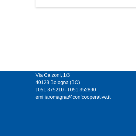
CONFCOOPERATIVE EMILIA ROMAGNA
Via Calzoni, 1/3
40128 Bologna (BO)
t 051 375210 - f 051 352890
emiliaromagna@confcooperative.it