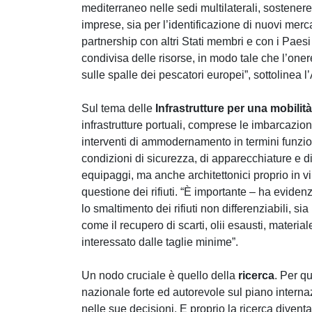
mediterraneo nelle sedi multilaterali, sostenere
imprese, sia per l’identificazione di nuovi merca
partnership con altri Stati membri e con i Paesi
condivisa delle risorse, in modo tale che l’oner
sulle spalle dei pescatori europei”, sottolinea l
Sul tema delle
Infrastrutture per una mobilità
infrastrutture portuali, comprese le imbarcazio
interventi di ammodernamento in termini funzional
condizioni di sicurezza, di apparecchiature e 
equipaggi, ma anche architettonici proprio in vir
questione dei rifiuti. “È importante – ha evidenz
lo smaltimento dei rifiuti non differenziabili, s
come il recupero di scarti, olii esausti, material
interessato dalle taglie minime”.
Un nodo cruciale è quello della
ricerca
. Per q
nazionale forte ed autorevole sul piano interna
nelle sue decisioni. E proprio la ricerca divent