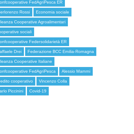
onfcooperative FedAgriPesca ER
ierlorenzo Rossi
Economia sociale
lleanza Cooperative Agroalimentari
ooperative sociali
onfcooperative Federsolidarietà ER
affaele Drei
Federazione BCC Emilia-Romagna
lleanza Cooperative Italiane
onfcooperative FedAgriPesca
Alessio Mammi
redito cooperativo
Vincenzo Colla
arlo Piccinini
Covid-19