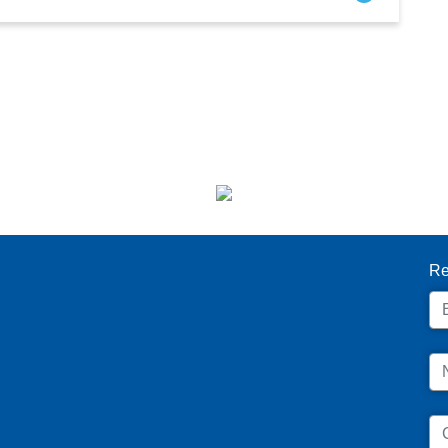
I
Re
Em
N
C