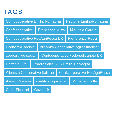
TAGS
Confcooperative Emilia Romagna
Regione Emilia-Romagna
Confcooperative
Francesco Milza
Maurizio Gardini
Confcooperative FedAgriPesca ER
Pierlorenzo Rossi
Economia sociale
Alleanza Cooperative Agroalimentari
cooperative sociali
Confcooperative Federsolidarietà ER
Raffaele Drei
Federazione BCC Emilia-Romagna
Alleanza Cooperative Italiane
Confcooperative FedAgriPesca
Alessio Mammi
credito cooperativo
Vincenzo Colla
Carlo Piccinini
Covid-19