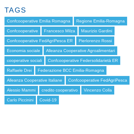
TAGS
Confcooperative Emilia Romagna
Regione Emilia-Romagna
Confcooperative
Francesco Milza
Maurizio Gardini
Confcooperative FedAgriPesca ER
Pierlorenzo Rossi
Economia sociale
Alleanza Cooperative Agroalimentari
cooperative sociali
Confcooperative Federsolidarietà ER
Raffaele Drei
Federazione BCC Emilia-Romagna
Alleanza Cooperative Italiane
Confcooperative FedAgriPesca
Alessio Mammi
credito cooperativo
Vincenzo Colla
Carlo Piccinini
Covid-19