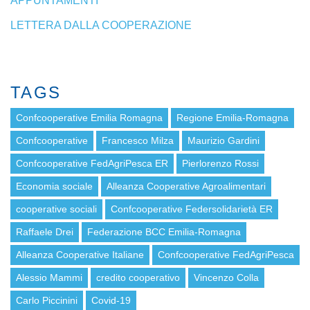
APPUNTAMENTI
LETTERA DALLA COOPERAZIONE
TAGS
Confcooperative Emilia Romagna
Regione Emilia-Romagna
Confcooperative
Francesco Milza
Maurizio Gardini
Confcooperative FedAgriPesca ER
Pierlorenzo Rossi
Economia sociale
Alleanza Cooperative Agroalimentari
cooperative sociali
Confcooperative Federsolidarietà ER
Raffaele Drei
Federazione BCC Emilia-Romagna
Alleanza Cooperative Italiane
Confcooperative FedAgriPesca
Alessio Mammi
credito cooperativo
Vincenzo Colla
Carlo Piccinini
Covid-19