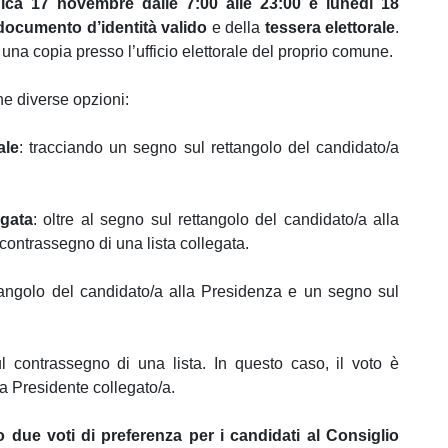
ca 17 novembre dalle 7:00 alle 23:00 e lunedì 18
documento d’identità valido
e della
tessera elettorale
.
una copia presso l’ufficio elettorale del proprio comune.
one diverse opzioni:
ale
: tracciando un segno sul rettangolo del candidato/a
egata
: oltre al segno sul rettangolo del candidato/a alla
contrassegno di una lista collegata.
tangolo del candidato/a alla Presidenza e un segno sul
l contrassegno di una lista. In questo caso, il voto è
a Presidente collegato/a.
 due voti di preferenza per i candidati al Consiglio