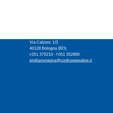
CONFCOOPERATIVE EMILIA ROMAGNA
Via Calzoni, 1/3
40128 Bologna (BO)
t 051 375210 - f 051 352890
emiliaromagna@confcooperative.it