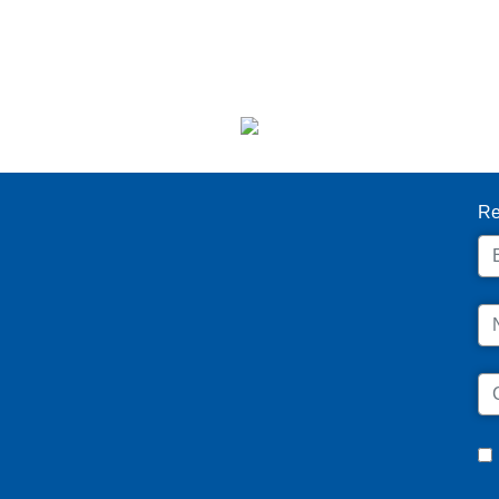
I
Re
Em
N
C