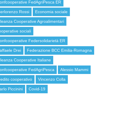
onfcooperative FedAgriPesca ER
ierlorenzo Rossi
Economia sociale
lleanza Cooperative Agroalimentari
ooperative sociali
onfcooperative Federsolidarietà ER
affaele Drei
Federazione BCC Emilia-Romagna
lleanza Cooperative Italiane
onfcooperative FedAgriPesca
Alessio Mammi
redito cooperativo
Vincenzo Colla
arlo Piccinini
Covid-19