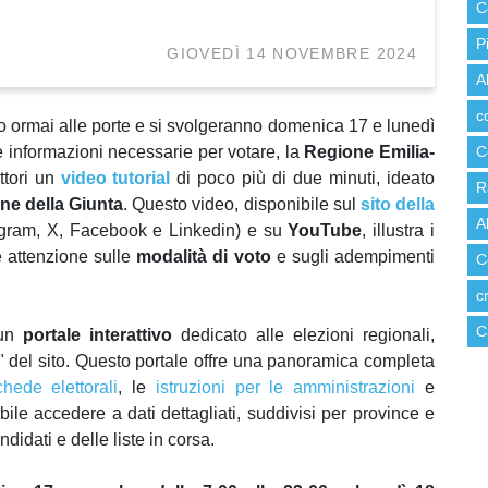
C
P
GIOVEDÌ 14 NOVEMBRE 2024
A
c
 ormai alle porte e si svolgeranno domenica 17 e lunedì
e informazioni necessarie per votare, la
Regione Emilia-
C
ttori un
video tutorial
di poco più di due minuti, ideato
R
ne della Giunta
. Questo video, disponibile sul
sito della
A
gram, X, Facebook e Linkedin) e su
YouTube
, illustra i
re attenzione sulle
modalità di voto
e sugli adempimenti
C
c
C
 un
portale interattivo
dedicato alle elezioni regionali,
" del sito. Questo portale offre una panoramica completa
chede elettorali
, le
istruzioni per le amministrazioni
e
ssibile accedere a dati dettagliati, suddivisi per province e
idati e delle liste in corsa.