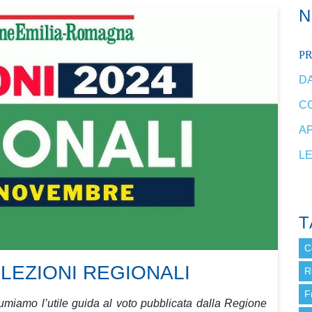
P
DA
C
A
L
T
C
LEZIONI REGIONALI
R
F
ssumiamo l’utile guida al voto pubblicata dalla Regione