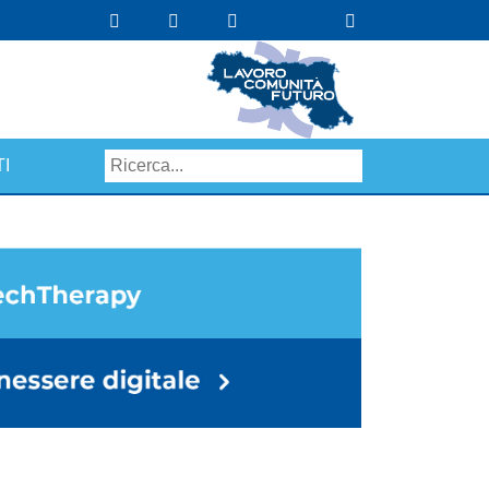
I
Search