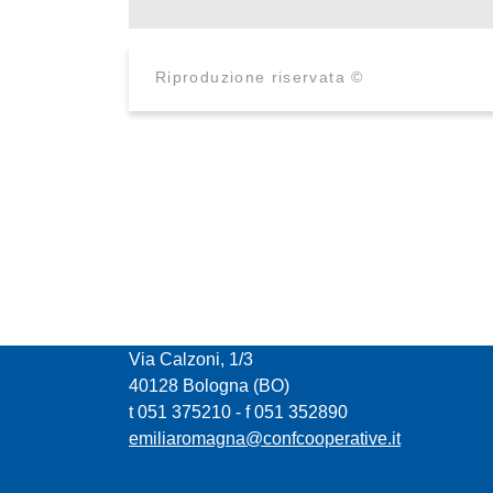
Riproduzione riservata ©
CONFCOOPERATIVE EMILIA ROMAGNA
Via Calzoni, 1/3
40128 Bologna (BO)
t 051 375210 - f 051 352890
emiliaromagna@confcooperative.it