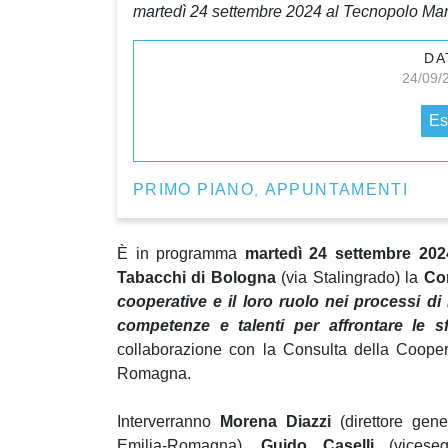
martedì 24 settembre 2024 al Tecnopolo Man
DA
24/09/
Es
PRIMO PIANO
APPUNTAMENTI
,
È in programma
martedì 24 settembre 20
Tabacchi di Bologna
(via Stalingrado) la
Co
cooperative e il loro ruolo nei processi di
competenze e talenti per affrontare le 
collaborazione con la Consulta della Cooper
Romagna.
Interverranno
Morena Diazzi
(direttore gen
Emilia-Romagna),
Guido Caselli
(viceseg