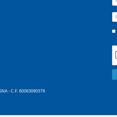
C
A - C.F. 80063090379