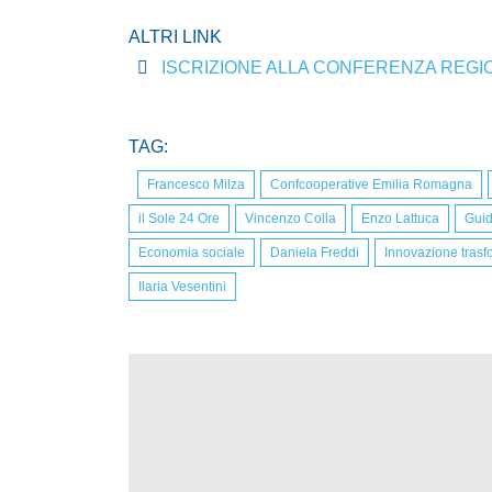
ALTRI LINK
ISCRIZIONE ALLA CONFERENZA REG
TAG:
Francesco Milza
Confcooperative Emilia Romagna
il Sole 24 Ore
Vincenzo Colla
Enzo Lattuca
Guid
Economia sociale
Daniela Freddi
Innovazione trasf
Ilaria Vesentini