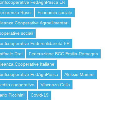
onfcooperative FedAgriPesca ER
ierlorenzo Rossi
Economia sociale
lleanza Cooperative Agroalimentari
ooperative sociali
onfcooperative Federsolidarietà ER
affaele Drei
Federazione BCC Emilia-Romagna
lleanza Cooperative Italiane
onfcooperative FedAgriPesca
Alessio Mammi
redito cooperativo
Vincenzo Colla
arlo Piccinini
Covid-19