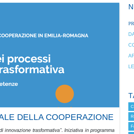
P
DA
C
A
L
T
C
ALE DELLA COOPERAZIONE
R
F
 di innovazione trasformativa". Iniziativa in programma