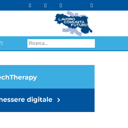
I
Search