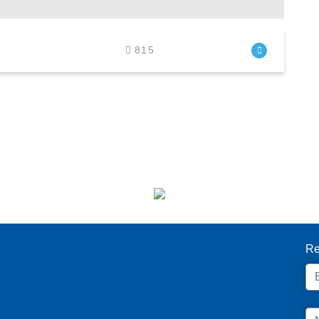
815
I
Re
Em
N