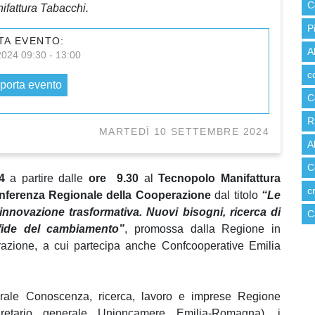
C
ifattura Tabacchi.
P
TA EVENTO:
A
2024 09:30 - 13:00
c
porta evento
C
R
MARTEDÌ 10 SETTEMBRE 2024
A
C
24
a partire dalle
ore 9.30
al
Tecnopolo Manifattura
c
nferenza Regionale della Cooperazione
dal titolo
“Le
 innovazione trasformativa. Nuovi bisogni, ricerca di
C
sfide del cambiamento”
, promossa dalla Regione in
azione, a cui partecipa anche Confcooperative Emilia
erale Conoscenza, ricerca, lavoro e imprese Regione
retario generale Unioncamere Emilia-Romagna), i