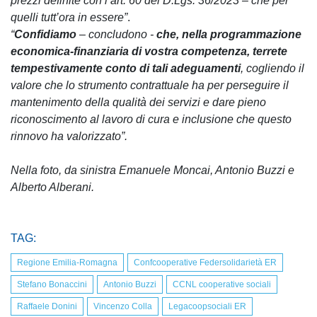
prezzi definite con l’art. 60 del D.Lgs. 36/2023 – che per
quelli tutt’ora in essere”
.
“
Confidiamo
– concludono -
che, nella programmazione
economica-finanziaria di vostra competenza, terrete
tempestivamente conto di tali adeguamenti
, cogliendo il
valore che lo strumento contrattuale ha per perseguire il
mantenimento della qualità dei servizi e dare pieno
riconoscimento al lavoro di cura e inclusione che questo
rinnovo ha valorizzato”.
Nella foto, da sinistra Emanuele Moncai, Antonio Buzzi e
Alberto Alberani.
TAG:
Regione Emilia-Romagna
Confcooperative Federsolidarietà ER
Stefano Bonaccini
Antonio Buzzi
CCNL cooperative sociali
Raffaele Donini
Vincenzo Colla
Legacoopsociali ER