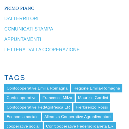
PRIMO PIANO
DAI TERRITORI
COMUNICATI STAMPA
APPUNTAMENTI
LETTERA DALLA COOPERAZIONE
TAGS
Confcooperative Emilia Romagna
Regione Emilia-Romagna
Confcooperative
Francesco Milza
Maurizio Gardini
Confcooperative FedAgriPesca ER
Pierlorenzo Rossi
Economia sociale
Alleanza Cooperative Agroalimentari
cooperative sociali
Confcooperative Federsolidarietà ER