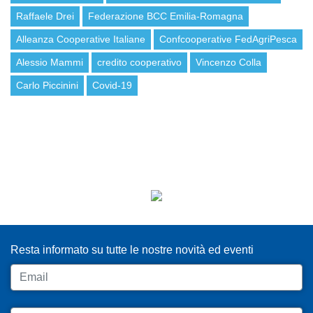
Raffaele Drei
Federazione BCC Emilia-Romagna
Alleanza Cooperative Italiane
Confcooperative FedAgriPesca
Alessio Mammi
credito cooperativo
Vincenzo Colla
Carlo Piccinini
Covid-19
ISCRIVITI ALLA NEWSLETTER
Resta informato su tutte le nostre novità ed eventi
Email