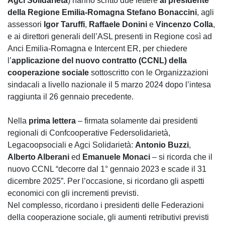
Agci Solidarietà
) hanno scritto due lettere
al presidente
della Regione Emilia-Romagna Stefano Bonaccini
, agli
assessori
Igor Taruffi
,
Raffaele Donini
e
Vincenzo Colla
,
e ai direttori generali dell’ASL presenti in Regione così ad
Anci Emilia-Romagna e Intercent ER, per chiedere
l’
applicazione del nuovo contratto (CCNL) della
cooperazione sociale
sottoscritto con le Organizzazioni
sindacali a livello nazionale il 5 marzo 2024 dopo l’intesa
raggiunta il 26 gennaio precedente.
Nella
prima lettera
– firmata solamente dai presidenti
regionali di Confcooperative Federsolidarietà,
Legacoopsociali e Agci Solidarietà:
Antonio Buzzi
,
Alberto Alberani
ed
Emanuele Monaci
– si ricorda che il
nuovo CCNL “decorre dal 1° gennaio 2023 e scade il 31
dicembre 2025”. Per l’occasione, si ricordano gli aspetti
economici con gli incrementi previsti.
Nel complesso, ricordano i presidenti delle Federazioni
della cooperazione sociale, gli aumenti retributivi previsti