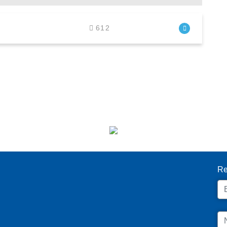
612
I
Re
Em
N