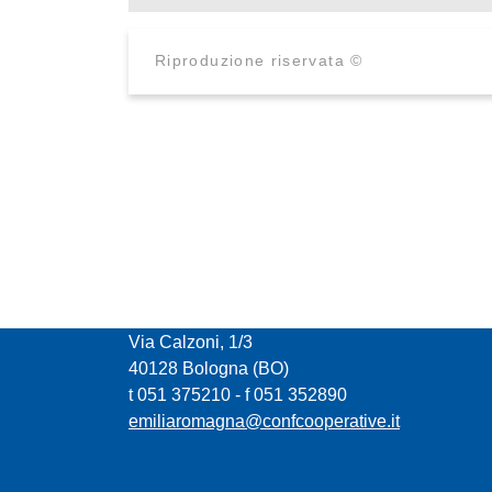
Riproduzione riservata ©
CONFCOOPERATIVE EMILIA ROMAGNA
Via Calzoni, 1/3
40128 Bologna (BO)
t 051 375210 - f 051 352890
emiliaromagna@confcooperative.it