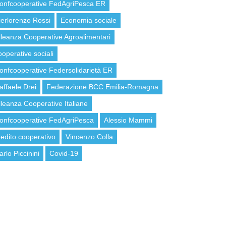
onfcooperative FedAgriPesca ER
ierlorenzo Rossi
Economia sociale
lleanza Cooperative Agroalimentari
ooperative sociali
onfcooperative Federsolidarietà ER
affaele Drei
Federazione BCC Emilia-Romagna
lleanza Cooperative Italiane
onfcooperative FedAgriPesca
Alessio Mammi
redito cooperativo
Vincenzo Colla
arlo Piccinini
Covid-19