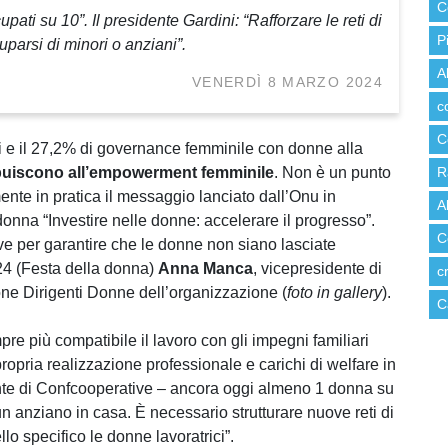
C
ti su 10”. Il presidente Gardini: “Rafforzare le reti di
P
uparsi di minori o anziani”.
A
VENERDÌ 8 MARZO 2024
c
C
ci e il 27,2% di governance femminile con donne alla
ibuiscono all’empowerment femminile
. Non è un punto
R
ente in pratica il messaggio lanciato dall’Onu in
A
onna “Investire nelle donne: accelerare il progresso”.
C
 per garantire che le donne non siano lasciate
024 (Festa della donna)
Anna Manca
, vicepresidente di
c
ne Dirigenti Donne dell’organizzazione (
foto in gallery
).
C
pre più compatibile il lavoro con gli impegni familiari
opria realizzazione professionale e carichi di welfare in
te di Confcooperative – ancora oggi almeno 1 donna su
un anziano in casa. È necessario strutturare nuove reti di
lo specifico le donne lavoratrici”.