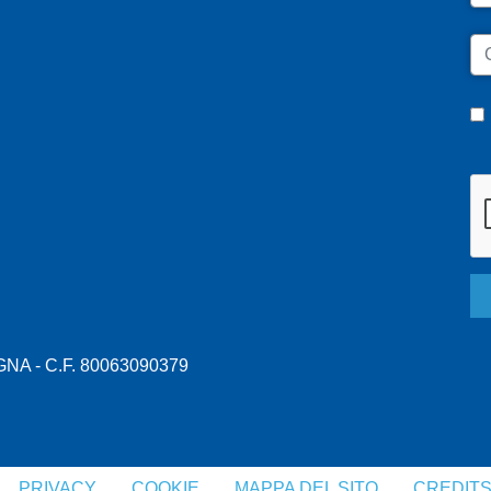
C
A - C.F. 80063090379
PRIVACY
COOKIE
MAPPA DEL SITO
CREDIT