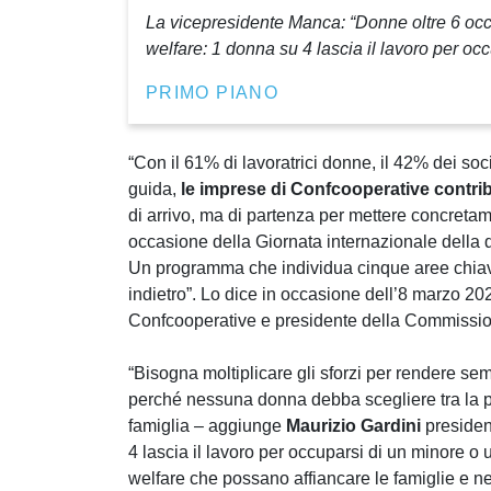
La vicepresidente Manca: “Donne oltre 6 occupa
welfare: 1 donna su 4 lascia il lavoro per occ
PRIMO PIANO
“Con il 61% di lavoratrici donne, il 42% dei so
guida,
le imprese di Confcooperative contr
di arrivo, ma di partenza per mettere concretam
occasione della Giornata internazionale della d
Un programma che individua cinque aree chiave
indietro”. Lo dice in occasione dell’8 marzo 2
Confcooperative e presidente della Commissio
“Bisogna moltiplicare gli sforzi per rendere sem
perché nessuna donna debba scegliere tra la pr
famiglia – aggiunge
Maurizio Gardini
presiden
4 lascia il lavoro per occuparsi di un minore o 
welfare che possano affiancare le famiglie e nel