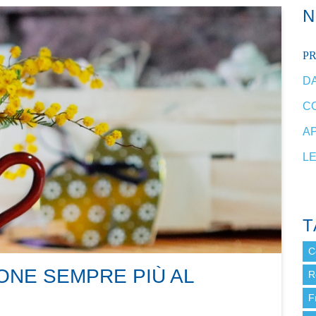
P
DA
C
A
L
T
C
ONE SEMPRE PIÙ AL
R
F