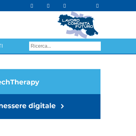
I
Search