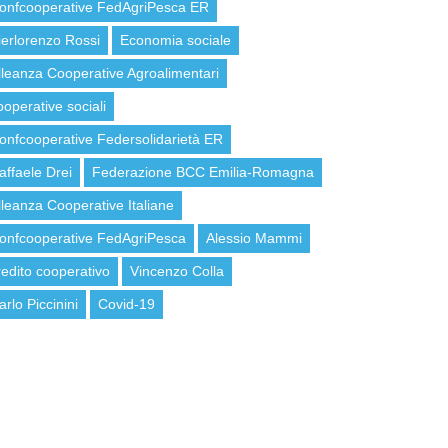
onfcooperative FedAgriPesca ER
ierlorenzo Rossi
Economia sociale
lleanza Cooperative Agroalimentari
ooperative sociali
onfcooperative Federsolidarietà ER
affaele Drei
Federazione BCC Emilia-Romagna
lleanza Cooperative Italiane
onfcooperative FedAgriPesca
Alessio Mammi
redito cooperativo
Vincenzo Colla
arlo Piccinini
Covid-19