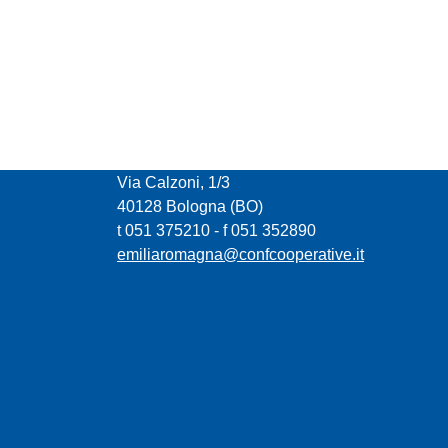
CONFCOOPERATIVE EMILIA ROMAGNA
Via Calzoni, 1/3
40128 Bologna (BO)
t 051 375210 - f 051 352890
emiliaromagna@confcooperative.it