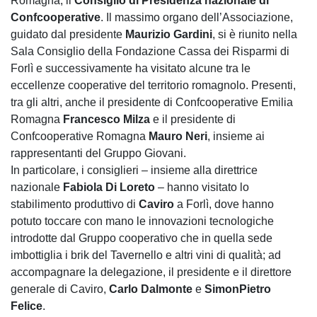
Romagna, il
Consiglio di Presidenza nazionale di
Confcooperative
. Il massimo organo dell’Associazione,
guidato dal presidente
Maurizio Gardini
, si è riunito nella
Sala Consiglio della Fondazione Cassa dei Risparmi di
Forlì e successivamente ha visitato alcune tra le
eccellenze cooperative del territorio romagnolo. Presenti,
tra gli altri, anche il presidente di Confcooperative Emilia
Romagna
Francesco Milza
e il presidente di
Confcooperative Romagna
Mauro Neri
, insieme ai
rappresentanti del Gruppo Giovani.
In particolare, i consiglieri – insieme alla direttrice
nazionale
Fabiola Di Loreto
– hanno visitato lo
stabilimento produttivo di
Caviro
a Forlì, dove hanno
potuto toccare con mano le innovazioni tecnologiche
introdotte dal Gruppo cooperativo che in quella sede
imbottiglia i brik del Tavernello e altri vini di qualità; ad
accompagnare la delegazione, il presidente e il direttore
generale di Caviro,
Carlo Dalmonte
e
SimonPietro
Felice
.