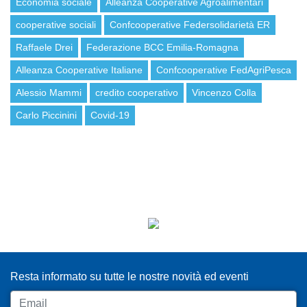
Economia sociale
Alleanza Cooperative Agroalimentari
cooperative sociali
Confcooperative Federsolidarietà ER
Raffaele Drei
Federazione BCC Emilia-Romagna
Alleanza Cooperative Italiane
Confcooperative FedAgriPesca
Alessio Mammi
credito cooperativo
Vincenzo Colla
Carlo Piccinini
Covid-19
ISCRIVITI ALLA NEWSLETTER
Resta informato su tutte le nostre novità ed eventi
Email