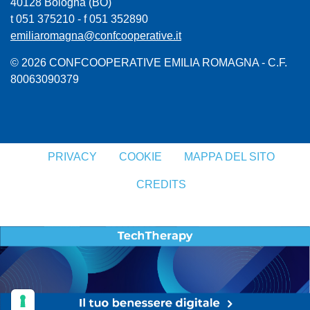
40128 Bologna (BO)
t 051 375210 - f 051 352890
emiliaromagna@confcooperative.it
© 2026 CONFCOOPERATIVE EMILIA ROMAGNA - C.F.
80063090379
PRIVACY
COOKIE
MAPPA DEL SITO
CREDITS