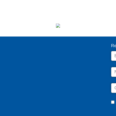
I
Re
Em
N
C