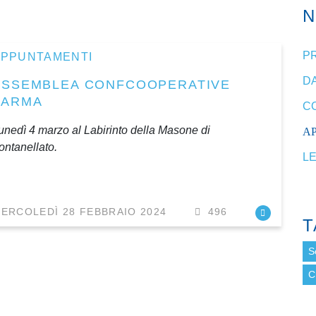
P
APPUNTAMENTI
DA
ASSEMBLEA CONFCOOPERATIVE
PARMA
C
unedì 4 marzo al Labirinto della Masone di
A
ontanellato.
L
ERCOLEDÌ 28 FEBBRAIO 2024
496
T
S
C