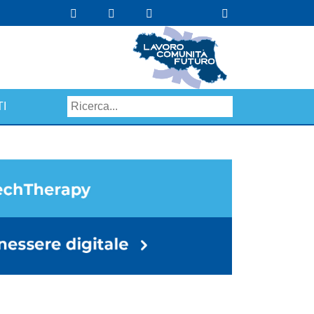
I
Search