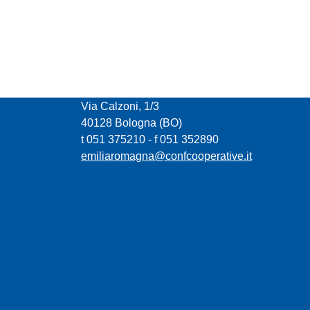
CONFCOOPERATIVE EMILIA ROMAGNA
Via Calzoni, 1/3
40128 Bologna (BO)
t 051 375210 - f 051 352890
emiliaromagna@confcooperative.it