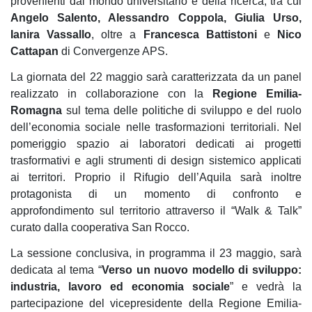
provenienti dal mondo universitario e della ricerca, tra cui
Angelo Salento, Ale
ssandro Coppola, Giulia Urso,
Ianira Vassallo
, oltre a
Francesca Battistoni
e
Nico
Cattapan
di Convergenze APS.
La giornata del 22 maggio sarà caratterizzata da un panel
realizzato in collaborazione con la
Regione Emilia-
Romagna
sul tema delle politiche di sviluppo e del ruolo
dell’economia sociale nelle trasformazioni territoriali. Nel
pomeriggio spazio ai laboratori dedicati ai progetti
trasformativi e agli strumenti di design sistemico applicati
ai territori. Proprio il Rifugio dell’Aquila sarà inoltre
protagonista di un momento di confronto e
approfondimento sul territorio attraverso il “Walk & Talk”
curato dalla cooperativa San Rocco.
La sessione conclusiva, in programma il 23 maggio, sarà
dedicata al tema “
Verso un nuovo modello di sviluppo:
industria, lavoro ed economia sociale
” e vedrà la
partecipazione del vicepresidente della Regione Emilia-