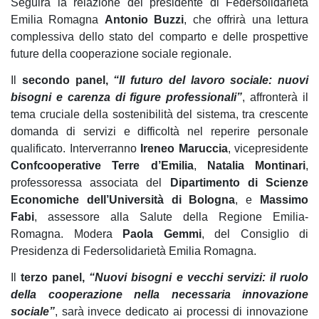
Seguirà la relazione del presidente di Federsolidarietà
Emilia Romagna
Antonio Buzzi
, che offrirà una lettura
complessiva dello stato del comparto e delle prospettive
future della cooperazione sociale regionale.
Il
secondo panel,
“Il futuro del lavoro sociale: nuovi
bisogni e carenza di figure professionali”
, affronterà il
tema cruciale della sostenibilità del sistema, tra crescente
domanda di servizi e difficoltà nel reperire personale
qualificato. Interverranno
Ireneo Maruccia
, vicepresidente
Confcooperative Terre d’Emilia
,
Natalia Montinari
,
professoressa associata del
Dipartimento di Scienze
Economiche dell’Università di Bologna
, e
Massimo
Fabi
, assessore alla Salute della Regione Emilia-
Romagna. Modera
Paola Gemmi
, del Consiglio di
Presidenza di Federsolidarietà Emilia Romagna.
Il
terzo panel,
“Nuovi bisogni e vecchi servizi: il ruolo
della cooperazione nella necessaria innovazione
sociale”
, sarà invece dedicato ai processi di innovazione