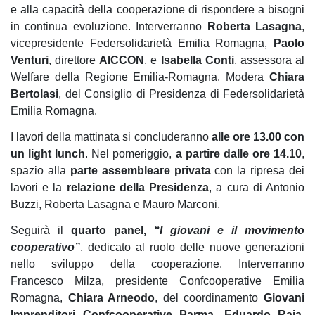
e alla capacità della cooperazione di rispondere a bisogni
in continua evoluzione. Interverranno
Roberta Lasagna
,
vicepresidente Federsolidarietà Emilia Romagna,
Paolo
Venturi
, direttore
AICCON
, e
Isabella
Conti
, assessora al
Welfare della Regione Emilia-Romagna. Modera
Chiara
Bertolasi
, del Consiglio di Presidenza di Federsolidarietà
Emilia Romagna.
I lavori della mattinata si concluderanno
alle ore 13.00 con
un light lunch
. Nel pomeriggio,
a partire dalle ore 14.10
,
spazio alla
parte assembleare privata
con la ripresa dei
lavori e la
relazione della Presidenza
, a cura di Antonio
Buzzi, Roberta Lasagna e Mauro Marconi.
Seguirà il
quarto panel,
“I giovani e il movimento
cooperativo”
, dedicato al ruolo delle nuove generazioni
nello sviluppo della cooperazione. Interverranno
Francesco Milza, presidente Confcooperative Emilia
Romagna,
Chiara Arneodo
, del coordinamento
Giovani
Imprenditori Confcooperative Parma
,
Eduardo Raia
,