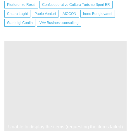
Pierlorenzo Rossi
Confcooperative Cultura Turismo Sport ER
Chiara Laghi
Paolo Venturi
AICCON
Irene Bongiovanni
Gianluigi Contin
VVA Business consulting
Unable to display the items (requesting the items failed)