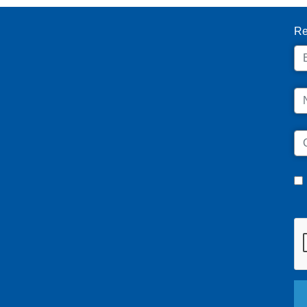
Re
Em
N
C