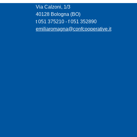
Via Calzoni, 1/3
40128 Bologna (BO)
t 051 375210 - f 051 352890
emiliaromagna@confcooperative.it