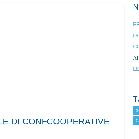
P
DA
C
A
L
T
S
LE DI CONFCOOPERATIVE
C