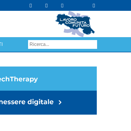
I
Search