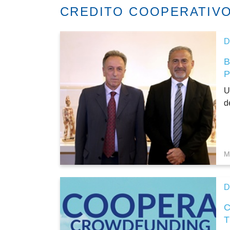
CREDITO COOPERATIV
D
P
U
d
M
D