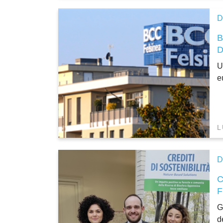
D
B
U
e
L
D
C
G
d