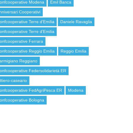
onfcooperative Modena
Emil Banca
nniversari Cooperativi
onfcooperative Terre d'Emilia
Daniele Ravaglia
onfcooperative Terre d’Emilia
onfcooperative Ferrara
onfcooperative Reggio Emilia
Reggio Emilia
armigiano Reggiano
onfcooperative Federsolidarietà ER
attiero-caseario
onfcooperative FedAgriPesca ER
Modena
onfcooperative Bologna