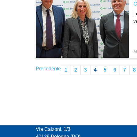
L
v
M
Precedente
1
2
3
4
5
6
7
8
CONFCOOPERATIVE EMILIA ROMAGNA
Via Calzoni, 1/3
40128 Bologna (BO)