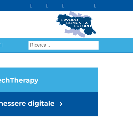
I
Search