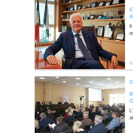
I
m
G
D
L
a