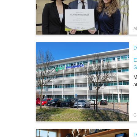
M
D
E
M
a
G
D