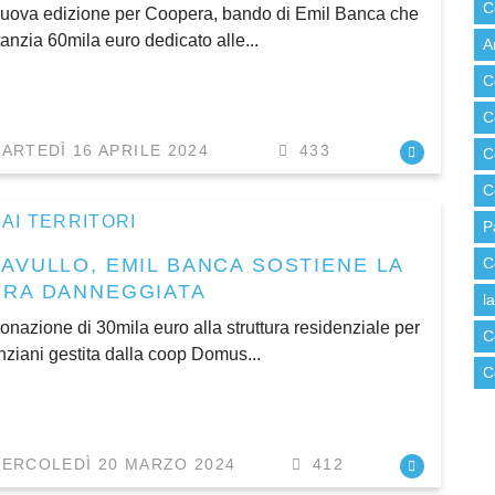
C
uova edizione per Coopera, bando di Emil Banca che
tanzia 60mila euro dedicato alle...
A
C
C
ARTEDÌ 16 APRILE 2024
433
C
C
AI TERRITORI
P
PAVULLO, EMIL BANCA SOSTIENE LA
C
CRA DANNEGGIATA
l
onazione di 30mila euro alla struttura residenziale per
C
nziani gestita dalla coop Domus...
C
ERCOLEDÌ 20 MARZO 2024
412