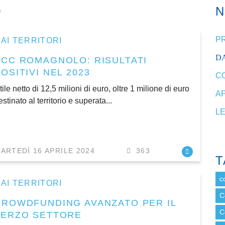
O
P
AI TERRITORI
DA
BCC ROMAGNOLO: RISULTATI
OSITIVI NEL 2023
C
tile netto di 12,5 milioni di euro, oltre 1 milione di euro
A
estinato al territorio e superata...
L
ARTEDÌ 16 APRILE 2024
363
T
c
AI TERRITORI
C
CROWDFUNDING AVANZATO PER IL
C
TERZO SETTORE