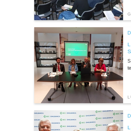
G
D
S
t
L
D