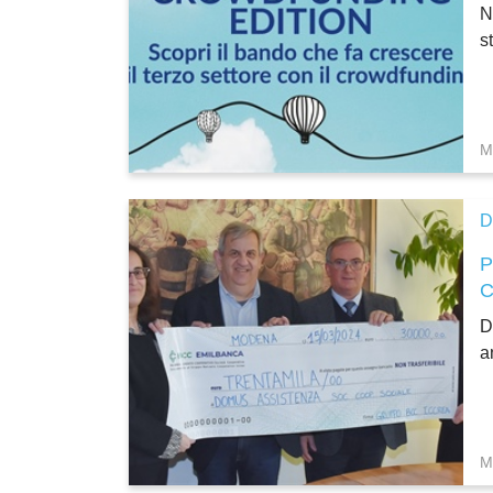
N
s
M
D
D
a
M