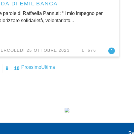
CDA DI EMIL BANCA
e parole di Raffaella Pannuti: “Il mio impegno per
alorizzare solidarietà, volontariato...
ERCOLEDÌ 25 OTTOBRE 2023
676
Prossimo
Ultima
9
10
I
Re