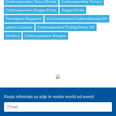
Confcooperative Terre d’Emilia
Confcooperative Ferrara
Confcooperative Reggio Emilia
Reggio Emilia
Parmigiano Reggiano
Confcooperative Federsolidarietà ER
lattiero-caseario
Confcooperative FedAgriPesca ER
Modena
Confcooperative Bologna
ISCRIVITI ALLA NEWSLETTER
Resta informato su tutte le nostre novità ed eventi
Email