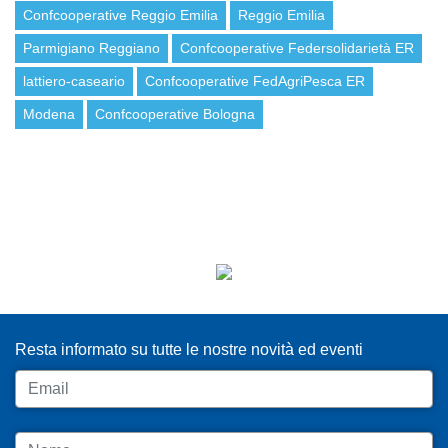
Confcooperative Reggio Emilia
Reggio Emilia
Parmigiano Reggiano
Confcooperative Federsolidarietà ER
lattiero-caseario
Confcooperative FedAgriPesca ER
Modena
Confcooperative Bologna
ISCRIVITI ALLA NEWSLETTER
Resta informato su tutte le nostre novità ed eventi
Email
Nome