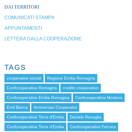
DAI TERRITORI
COMUNICATI STAMPA
APPUNTAMENTI
LETTERA DALLA COOPERAZIONE
TAGS
cooperative sociali
Regione Emilia-Romagna
Confcooperative Romagna
credito cooperativo
Confcooperative Emilia Romagna
Confcooperative Modena
Emil Banca
Anniversari Cooperativi
Confcooperative Terre d'Emilia
Daniele Ravaglia
Confcooperative Terre d’Emilia
Confcooperative Ferrara