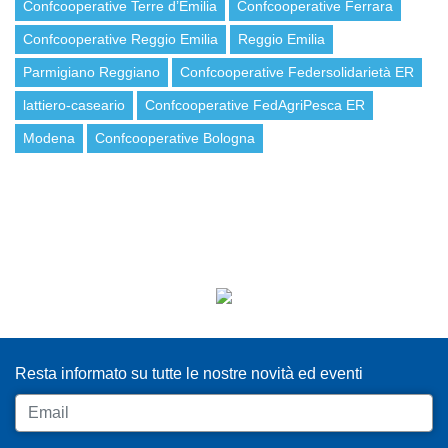
Confcooperative Terre d’Emilia
Confcooperative Ferrara
Confcooperative Reggio Emilia
Reggio Emilia
Parmigiano Reggiano
Confcooperative Federsolidarietà ER
lattiero-caseario
Confcooperative FedAgriPesca ER
Modena
Confcooperative Bologna
ISCRIVITI ALLA NEWSLETTER
Resta informato su tutte le nostre novità ed eventi
Email