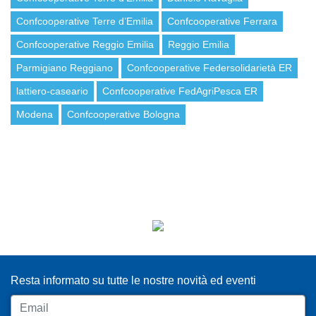
Confcooperative Terre d’Emilia
Confcooperative Ferrara
Confcooperative Reggio Emilia
Reggio Emilia
Parmigiano Reggiano
Confcooperative Federsolidarietà ER
lattiero-caseario
Confcooperative FedAgriPesca ER
Modena
Confcooperative Bologna
ISCRIVITI ALLA NEWSLETTER
Resta informato su tutte le nostre novità ed eventi
Email