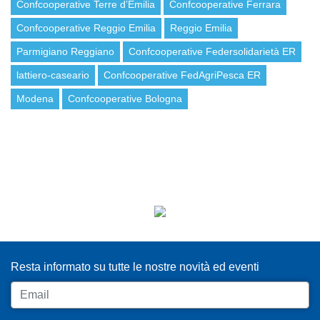
Confcooperative Terre d’Emilia
Confcooperative Ferrara
Confcooperative Reggio Emilia
Reggio Emilia
Parmigiano Reggiano
Confcooperative Federsolidarietà ER
lattiero-caseario
Confcooperative FedAgriPesca ER
Modena
Confcooperative Bologna
ISCRIVITI ALLA NEWSLETTER
Resta informato su tutte le nostre novità ed eventi
Email