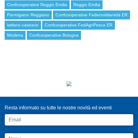
Confcooperative Reggio Emilia
Reggio Emilia
Parmigiano Reggiano
Confcooperative Federsolidarietà ER
lattiero-caseario
Confcooperative FedAgriPesca ER
Modena
Confcooperative Bologna
ISCRIVITI ALLA NEWSLETTER
Resta informato su tutte le nostre novità ed eventi
Email
Nome