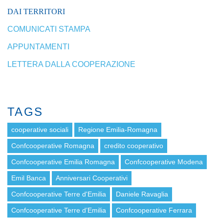
DAI TERRITORI
COMUNICATI STAMPA
APPUNTAMENTI
LETTERA DALLA COOPERAZIONE
TAGS
cooperative sociali
Regione Emilia-Romagna
Confcooperative Romagna
credito cooperativo
Confcooperative Emilia Romagna
Confcooperative Modena
Emil Banca
Anniversari Cooperativi
Confcooperative Terre d'Emilia
Daniele Ravaglia
Confcooperative Terre d’Emilia
Confcooperative Ferrara