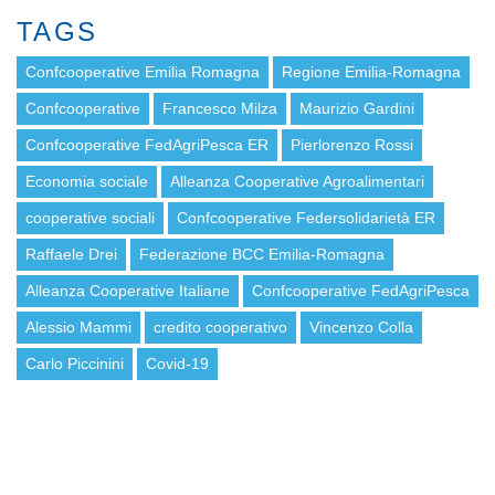
TAGS
Confcooperative Emilia Romagna
Regione Emilia-Romagna
Confcooperative
Francesco Milza
Maurizio Gardini
Confcooperative FedAgriPesca ER
Pierlorenzo Rossi
Economia sociale
Alleanza Cooperative Agroalimentari
cooperative sociali
Confcooperative Federsolidarietà ER
Raffaele Drei
Federazione BCC Emilia-Romagna
Alleanza Cooperative Italiane
Confcooperative FedAgriPesca
Alessio Mammi
credito cooperativo
Vincenzo Colla
Carlo Piccinini
Covid-19