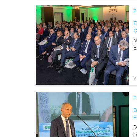
P
N
E
V
P
D
c