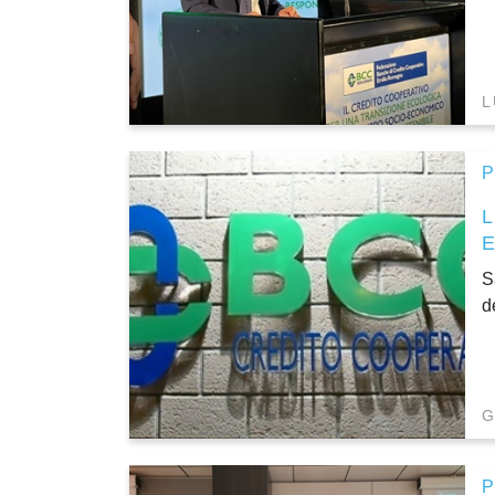
L
P
S
d
G
P