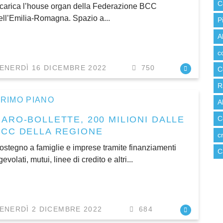
C
carica l’house organ della Federazione BCC
ell’Emilia-Romagna. Spazio a...
P
A
c
ENERDÌ 16 DICEMBRE 2022
750
C
R
RIMO PIANO
A
CARO-BOLLETTE, 200 MILIONI DALLE
C
BCC DELLA REGIONE
c
ostegno a famiglie e imprese tramite finanziamenti
C
gevolati, mutui, linee di credito e altri...
ENERDÌ 2 DICEMBRE 2022
684