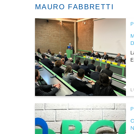
MAURO FABBRETTI
P
L
E
L
P