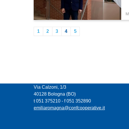
M
1
2
3
4
5
CONFCOOPERATIVE EMILIA ROMAGNA
Via Calzoni, 1/3
40128 Bologna (BO)
t 051 375210 - f 051 352890
emiliaromagna@confcooperative.it