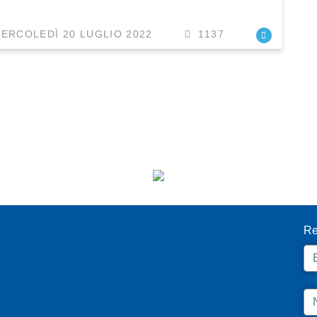
ERCOLEDÌ 20 LUGLIO 2022
1137
I
Re
Em
N