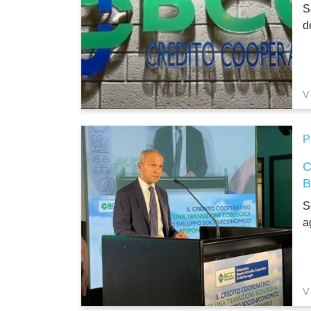
S
d
V
P
S
a
V