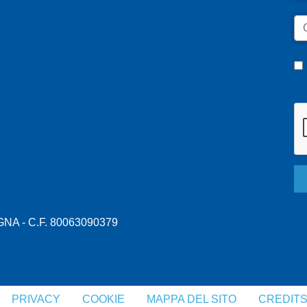
C
A - C.F. 80063090379
PRIVACY
COOKIE
MAPPA DEL SITO
CREDIT