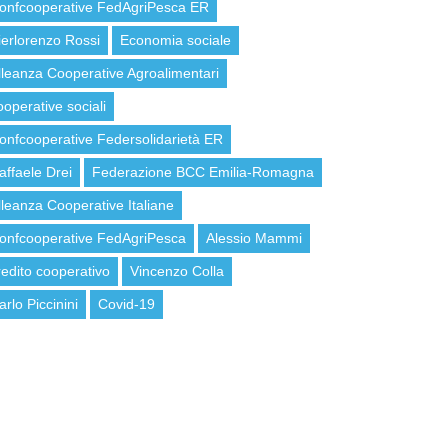
onfcooperative FedAgriPesca ER
ierlorenzo Rossi
Economia sociale
lleanza Cooperative Agroalimentari
ooperative sociali
onfcooperative Federsolidarietà ER
affaele Drei
Federazione BCC Emilia-Romagna
lleanza Cooperative Italiane
onfcooperative FedAgriPesca
Alessio Mammi
redito cooperativo
Vincenzo Colla
arlo Piccinini
Covid-19