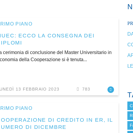
P
RIMO PIANO
DA
MUEC: ECCO LA CONSEGNA DEI
DIPLOMI
C
a cerimonia di conclusione del Master Universitario in
A
conomia della Cooperazione si è tenuta...
L
UNEDÌ 13 FEBBRAIO 2023
783
T
C
RIMO PIANO
R
COOPERAZIONE DI CREDITO IN ER, IL
F
NUMERO DI DICEMBRE