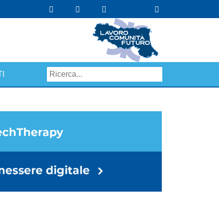
I
Search