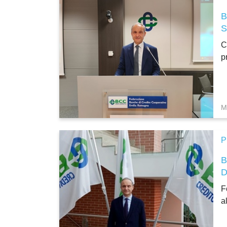
C
p
M
P
F
a