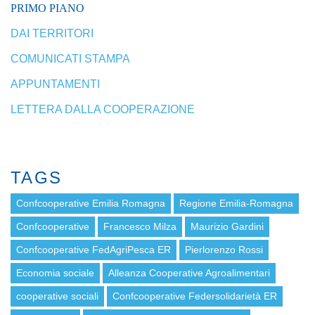
PRIMO PIANO
DAI TERRITORI
COMUNICATI STAMPA
APPUNTAMENTI
LETTERA DALLA COOPERAZIONE
TAGS
Confcooperative Emilia Romagna
Regione Emilia-Romagna
Confcooperative
Francesco Milza
Maurizio Gardini
Confcooperative FedAgriPesca ER
Pierlorenzo Rossi
Economia sociale
Alleanza Cooperative Agroalimentari
cooperative sociali
Confcooperative Federsolidarietà ER