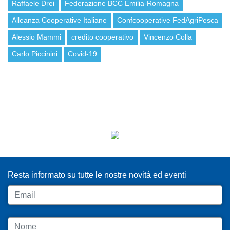
Raffaele Drei
Federazione BCC Emilia-Romagna
Alleanza Cooperative Italiane
Confcooperative FedAgriPesca
Alessio Mammi
credito cooperativo
Vincenzo Colla
Carlo Piccinini
Covid-19
ISCRIVITI ALLA NEWSLETTER
Resta informato su tutte le nostre novità ed eventi
Email
Nome