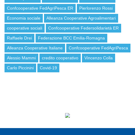
Confcooperative FedAgriPesca ER
Pierlorenzo Rossi
Economia sociale
Alleanza Cooperative Agroalimentari
cooperative sociali
Confcooperative Federsolidarietà ER
Raffaele Drei
Federazione BCC Emilia-Romagna
Alleanza Cooperative Italiane
Confcooperative FedAgriPesca
Alessio Mammi
credito cooperativo
Vincenzo Colla
Carlo Piccinini
Covid-19
ISCRIVITI ALLA NEWSLETTER