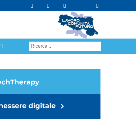
I
Search