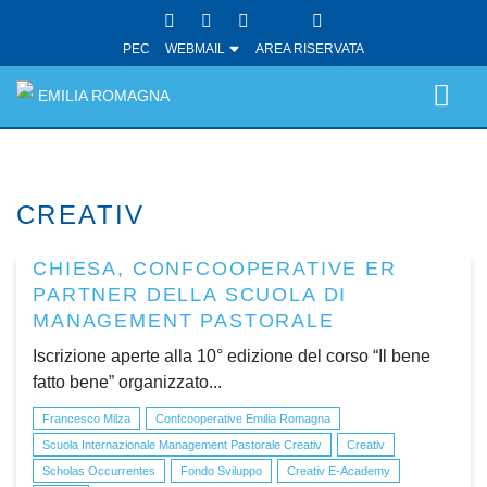
PEC
WEBMAIL
AREA RISERVATA
EMILIA ROMAGNA
CREATIV
CHIESA, CONFCOOPERATIVE ER
PARTNER DELLA SCUOLA DI
MANAGEMENT PASTORALE
Iscrizione aperte alla 10° edizione del corso “Il bene
fatto bene” organizzato...
Francesco Milza
Confcooperative Emilia Romagna
Scuola Internazionale Management Pastorale Creativ
Creativ
Scholas Occurrentes
Fondo Sviluppo
Creativ E-Academy