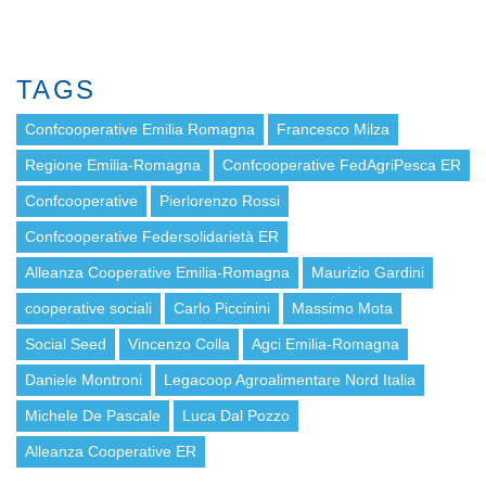
TAGS
Confcooperative Emilia Romagna
Francesco Milza
Regione Emilia-Romagna
Confcooperative FedAgriPesca ER
Confcooperative
Pierlorenzo Rossi
Confcooperative Federsolidarietà ER
Alleanza Cooperative Emilia-Romagna
Maurizio Gardini
cooperative sociali
Carlo Piccinini
Massimo Mota
Social Seed
Vincenzo Colla
Agci Emilia-Romagna
Daniele Montroni
Legacoop Agroalimentare Nord Italia
Michele De Pascale
Luca Dal Pozzo
Alleanza Cooperative ER