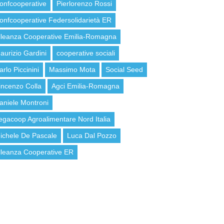
onfcooperative
Pierlorenzo Rossi
onfcooperative Federsolidarietà ER
lleanza Cooperative Emilia-Romagna
aurizio Gardini
cooperative sociali
arlo Piccinini
Massimo Mota
Social Seed
incenzo Colla
Agci Emilia-Romagna
aniele Montroni
egacoop Agroalimentare Nord Italia
ichele De Pascale
Luca Dal Pozzo
lleanza Cooperative ER