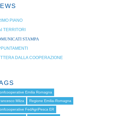
NEWS
RIMO PIANO
I TERRITORI
OMUNICATI STAMPA
PPUNTAMENTI
ETTERA DALLA COOPERAZIONE
AGS
onfcooperative Emilia Romagna
rancesco Milza
Regione Emilia-Romagna
onfcooperative FedAgriPesca ER