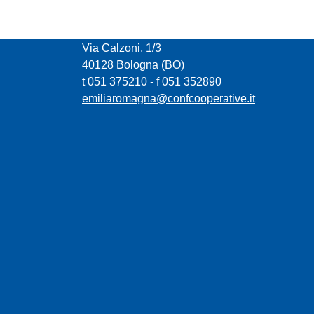
CONFCOOPERATIVE EMILIA ROMAGNA
Via Calzoni, 1/3
40128 Bologna (BO)
t 051 375210 - f 051 352890
emiliaromagna@confcooperative.it