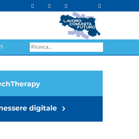
I
Search