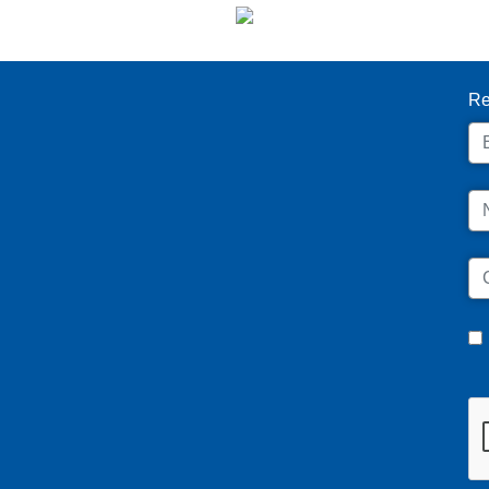
I
Re
Em
N
C