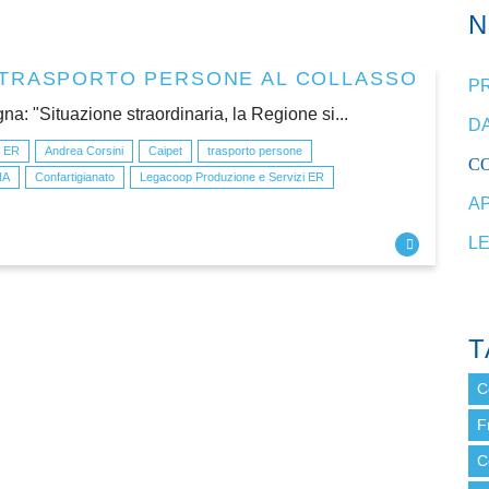
 TRASPORTO PERSONE AL COLLASSO
P
: "Situazione straordinaria, la Regione si...
DA
i ER
Andrea Corsini
Caipet
trasporto persone
C
NA
Confartigianato
Legacoop Produzione e Servizi ER
A
L
T
C
F
C